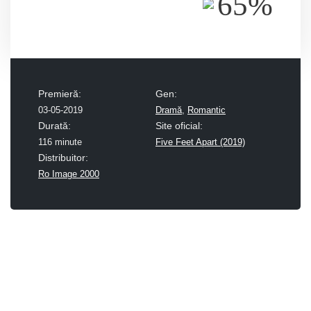
65%
Premieră:
Gen:
03-05-2019
Dramă
,
Romantic
Durată:
Site oficial:
116 minute
Five Feet Apart (2019)
Distribuitor:
Ro Image 2000