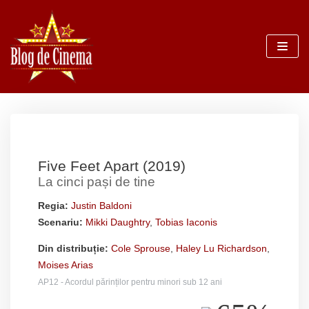
Sari
la
conținut
Five Feet Apart (2019)
La cinci pași de tine
Regia:
Justin Baldoni
Scenariu:
Mikki Daughtry
,
Tobias Iaconis
Din distribuție:
Cole Sprouse
,
Haley Lu Richardson
,
Moises Arias
AP12 - Acordul părinților pentru minori sub 12 ani