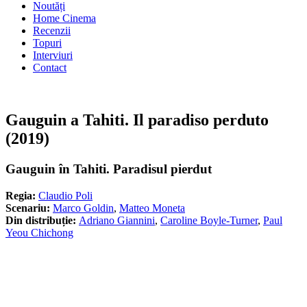
Noutăți
Home Cinema
Recenzii
Topuri
Interviuri
Contact
Gauguin a Tahiti. Il paradiso perduto
(2019)
Gauguin în Tahiti. Paradisul pierdut
Regia:
Claudio Poli
Scenariu:
Marco Goldin
,
Matteo Moneta
Din distribuție:
Adriano Giannini
,
Caroline Boyle-Turner
,
Paul
Yeou Chichong