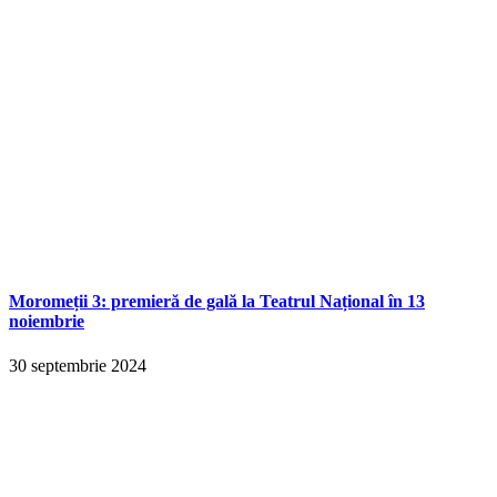
Moromeții 3: premieră de gală la Teatrul Național în 13
noiembrie
30 septembrie 2024