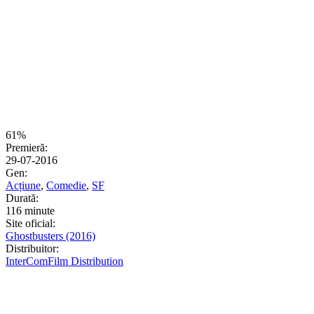
61%
Premieră:
29-07-2016
Gen:
Acțiune
,
Comedie
,
SF
Durată:
116 minute
Site oficial:
Ghostbusters (2016)
Distribuitor:
InterComFilm Distribution