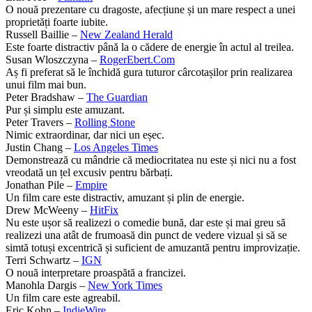
O nouă prezentare cu dragoste, afecțiune și un mare respect a unei
proprietăți foarte iubite.
Russell Baillie –
New Zealand Herald
Este foarte distractiv până la o cădere de energie în actul al treilea.
Susan Wloszczyna –
RogerEbert.Com
Aș fi preferat să le închidă gura tuturor cârcotașilor prin realizarea
unui film mai bun.
Peter Bradshaw –
The Guardian
Pur și simplu este amuzant.
Peter Travers –
Rolling Stone
Nimic extraordinar, dar nici un eșec.
Justin Chang –
Los Angeles Times
Demonstrează cu mândrie că mediocritatea nu este și nici nu a fost
vreodată un țel excusiv pentru bărbați.
Jonathan Pile –
Empire
Un film care este distractiv, amuzant și plin de energie.
Drew McWeeny –
HitFix
Nu este ușor să realizezi o comedie bună, dar este și mai greu să
realizezi una atât de frumoasă din punct de vedere vizual și să se
simtă totuși excentrică și suficient de amuzantă pentru improvizație.
Terri Schwartz –
IGN
O nouă interpretare proaspătă a francizei.
Manohla Dargis –
New York Times
Un film care este agreabil.
Eric Kohn –
IndieWire