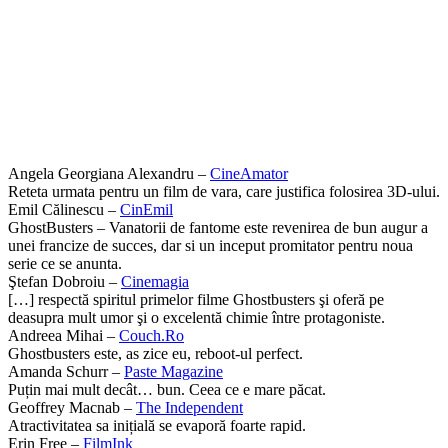
Angela Georgiana Alexandru –
CineAmator
Reteta urmata pentru un film de vara, care justifica folosirea 3D-ului.
Emil Călinescu –
CinEmil
GhostBusters – Vanatorii de fantome este revenirea de bun augur a
unei francize de succes, dar si un inceput promitator pentru noua
serie ce se anunta.
Ştefan Dobroiu –
Cinemagia
[…] respectă spiritul primelor filme Ghostbusters şi oferă pe
deasupra mult umor şi o excelentă chimie între protagoniste.
Andreea Mihai –
Couch.Ro
Ghostbusters este, as zice eu, reboot-ul perfect.
Amanda Schurr –
Paste Magazine
Puțin mai mult decât… bun. Ceea ce e mare păcat.
Geoffrey Macnab –
The Independent
Atractivitatea sa inițială se evaporă foarte rapid.
Erin Free –
FilmInk