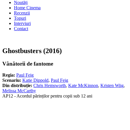
Noutăți
Home Cinema
Recenzii
Topuri
Interviuri
Contact
Ghostbusters (2016)
Vânătorii de fantome
Regia:
Paul Feig
Scenariu:
Katie Dippold
,
Paul Feig
Din distribuție:
Chris Hemsworth
,
Kate McKinnon
,
Kristen Wiig
,
Melissa McCarthy
AP12 - Acordul părinților pentru copii sub 12 ani