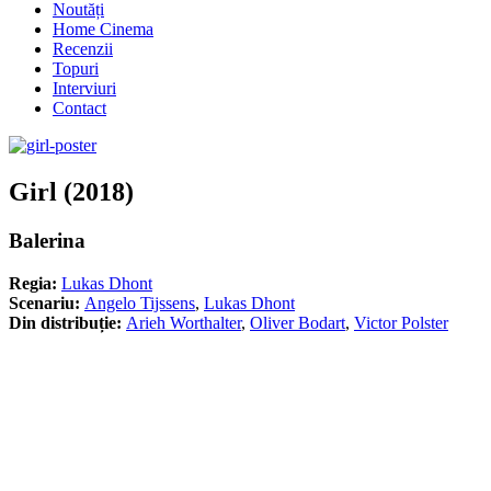
Noutăți
Home Cinema
Recenzii
Topuri
Interviuri
Contact
Girl (2018)
Balerina
Regia:
Lukas Dhont
Scenariu:
Angelo Tijssens
,
Lukas Dhont
Din distribuție:
Arieh Worthalter
,
Oliver Bodart
,
Victor Polster