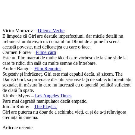
Victor Morozov –
Dilema Veche
E limpede că Girl are destule imperfecțiuni, dar micile detalii nu
trebuie să umbrească nici curajul lui Dhont de a pune în scenă
această poveste, nici delicatețea cu care o face.
Carmen Florea –
Filme-cărți
Este un film marcat de multe tăceri care vorbesc de la sine și de la
care te ridici din sală cu multe semne de întrebare.
Andrei Bangu –
Film Reporter
Sugestiv şi îndrăzneţ, Girl este mai capabil decât, să zicem, The
Danish Girl, să provoace discuţii serioase faţă de subiectul identităţii
sexuale, în măsura în care nu lucrează cu o agendă politică suficient
de clară în spate.
Kimber Myers –
Los Angeles Times
Pare mai degrabă manipulator decât empatic.
Jordan Ruimy –
The Playlist
Girl are puterea nu doar de a schimba vieți, ci și de a-ți reînvigora
credința în cinema.
Articole recente