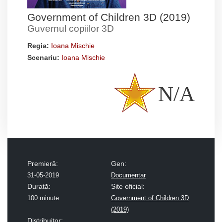
Government of Children 3D (2019)
Guvernul copiilor 3D
Regia:
Ioana Mischie
Scenariu:
Ioana Mischie
N/A
Premieră:
Gen:
31-05-2019
Documentar
Durată:
Site oficial:
100 minute
Government of Children 3D
(2019)
Distribuitor: