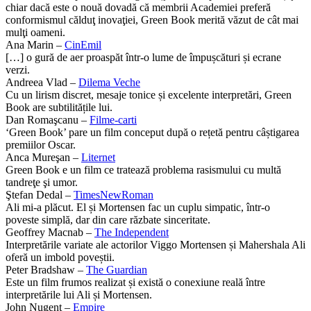
chiar dacă este o nouă dovadă că membrii Academiei preferă
conformismul călduţ inovaţiei, Green Book merită văzut de cât mai
mulţi oameni.
Ana Marin –
CinEmil
[…] o gură de aer proaspăt într-o lume de împușcături și ecrane
verzi.
Andreea Vlad –
Dilema Veche
Cu un lirism discret, mesaje tonice și excelente interpretări, Green
Book are subtilitățile lui.
Dan Romaşcanu –
Filme-carti
‘Green Book’ pare un film conceput după o rețetă pentru câștigarea
premiilor Oscar.
Anca Mureşan –
Liternet
Green Book e un film ce tratează problema rasismului cu multă
tandreţe şi umor.
Ştefan Dedal –
TimesNewRoman
Ali mi-a plăcut. El și Mortensen fac un cuplu simpatic, într-o
poveste simplă, dar din care răzbate sinceritate.
Geoffrey Macnab –
The Independent
Interpretările variate ale actorilor Viggo Mortensen și Mahershala Ali
oferă un imbold poveștii.
Peter Bradshaw –
The Guardian
Este un film frumos realizat și există o conexiune reală între
interpretările lui Ali și Mortensen.
John Nugent –
Empire