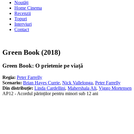
Noutăți
Home Cinema
Recenzii
Topuri
Interviuri
Contact
Green Book (2018)
Green Book: O prietenie pe viață
Regia:
Peter Farrelly
Scenariu:
Brian Hayes Currie
,
Nick Vallelonga
,
Peter Farrelly
Din distribuție:
Linda Cardellini
,
Mahershala Ali
,
Viggo Mortensen
AP12 - Acordul părinților pentru minori sub 12 ani