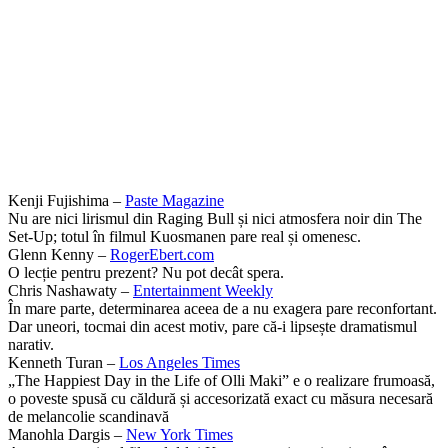
Kenji Fujishima –
Paste Magazine
Nu are nici lirismul din Raging Bull și nici atmosfera noir din The
Set-Up; totul în filmul Kuosmanen pare real și omenesc.
Glenn Kenny –
RogerEbert.com
O lecție pentru prezent? Nu pot decât spera.
Chris Nashawaty –
Entertainment Weekly
În mare parte, determinarea aceea de a nu exagera pare reconfortant.
Dar uneori, tocmai din acest motiv, pare că-i lipsește dramatismul
narativ.
Kenneth Turan –
Los Angeles Times
„The Happiest Day in the Life of Olli Maki” e o realizare frumoasă,
o poveste spusă cu căldură și accesorizată exact cu măsura necesară
de melancolie scandinavă
Manohla Dargis –
New York Times