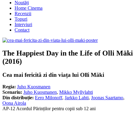
Noutăți
Home Cinema
Recenzii
Topuri
Interviuri
Contact
The Happiest Day in the Life of Olli Mäki
(2016)
Cea mai fericită zi din viața lui Olli Mäki
Regia:
Juho Kuosmanen
Scenariu:
Juho Kuosmanen
,
Mikko Myllylahti
Din distribuție:
Eero Milonoff
,
Jarkko Lahti
,
Joonas Saartamo
,
Oona Airola
AP-12 Acordul Părinților pentru copii sub 12 ani