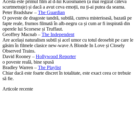
Acesta este primul film al d-lui Kuosmanen (a mai regizat câteva
scurtmetraje) și dacă a avut ceva emoții, nu ți-ai putea da seama.
Peter Bradshaw –
The Guardian
O poveste de dragoste tandră, subtilă, cumva misterioasă, bazată pe
fapte reale, frumos filmată în alb-negru ca și cum ar fi inspirată din
operele lui Scorsese și Truffaut.
Geoffrey Macnab –
The Independent
Are același naturalism subtil și acel umor cu totul deosebit pe care le
găsim în filmele clasice new-wave A Blonde In Love și Closely
Observed Trains.
David Rooney –
Hollywood Reporter
o poveste reală, bine spusă
Bradley Warren –
The Playlist
Chiar dacă este foarte discret în totalitate, este exact ceea ce trebuie
să fie.
Articole recente