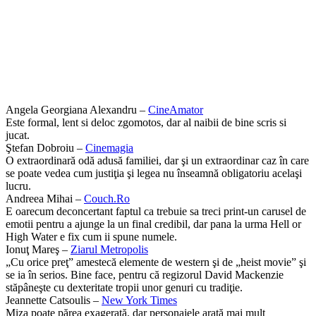
Angela Georgiana Alexandru –
CineAmator
Este formal, lent si deloc zgomotos, dar al naibii de bine scris si
jucat.
Ştefan Dobroiu –
Cinemagia
O extraordinară odă adusă familiei, dar şi un extraordinar caz în care
se poate vedea cum justiţia şi legea nu înseamnă obligatoriu acelaşi
lucru.
Andreea Mihai –
Couch.Ro
E oarecum deconcertant faptul ca trebuie sa treci print-un carusel de
emotii pentru a ajunge la un final credibil, dar pana la urma Hell or
High Water e fix cum ii spune numele.
Ionuţ Mareş –
Ziarul Metropolis
„Cu orice preţ” amestecă elemente de western şi de „heist movie” şi
se ia în serios. Bine face, pentru că regizorul David Mackenzie
stăpâneşte cu dexteritate tropii unor genuri cu tradiţie.
Jeannette Catsoulis –
New York Times
Miza poate părea exagerată, dar personajele arată mai mult