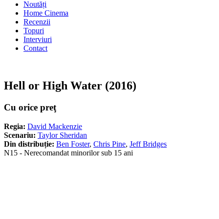
Noutăți
Home Cinema
Recenzii
Topuri
Interviuri
Contact
Hell or High Water (2016)
Cu orice preţ
Regia:
David Mackenzie
Scenariu:
Taylor Sheridan
Din distribuție:
Ben Foster
,
Chris Pine
,
Jeff Bridges
N15 - Nerecomandat minorilor sub 15 ani