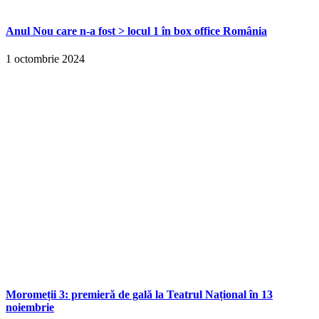
Anul Nou care n-a fost > locul 1 în box office România
1 octombrie 2024
Moromeții 3: premieră de gală la Teatrul Național în 13
noiembrie