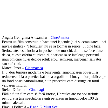
Angela Georgiana Alexandru –
CineAmator
Pentru un film construit in baza unei legende (aici si ecranizarea unei
nuvele grafice), “Hercules” nu se ia tocmai in serios. Si bine face.
Seriozitatea este inclusa in pachetul de muschi, dar nu se face abuz
de ea, ci este oferita cu picaturi, doar cat sa se inteleaga portretul
unui om care nu-si decide rolul: erou, semizeu, mercenar, salvator
sau suferind.
Marcel Prost –
Cinemateca
[…] desi turnura moderna e binevenita, simplificarea povestii si
reducerea ei la o patetica batalie a orgoliilor si imaginiilor publice, pe
un fond obscur-moralizator, e un procedeu care distruge cu totul
valoarea mitului.
Ştefan Dobroiu –
Cinemagia
Fără a fi un film care să facă istorie, Hercules are tot ce-i trebuie
pentru a-şi ţine spectatorii atenţi pe scaun în timpul celor 100 de
minute ale sale.
Flavius Policală –
F and G Must See