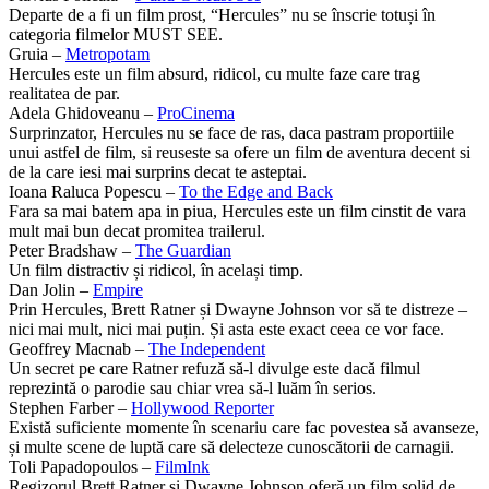
Departe de a fi un film prost, “Hercules” nu se înscrie totuși în
categoria filmelor MUST SEE.
Gruia –
Metropotam
Hercules este un film absurd, ridicol, cu multe faze care trag
realitatea de par.
Adela Ghidoveanu –
ProCinema
Surprinzator, Hercules nu se face de ras, daca pastram proportiile
unui astfel de film, si reuseste sa ofere un film de aventura decent si
de la care iesi mai surprins decat te asteptai.
Ioana Raluca Popescu –
To the Edge and Back
Fara sa mai batem apa in piua, Hercules este un film cinstit de vara
mult mai bun decat promitea trailerul.
Peter Bradshaw –
The Guardian
Un film distractiv și ridicol, în același timp.
Dan Jolin –
Empire
Prin Hercules, Brett Ratner și Dwayne Johnson vor să te distreze –
nici mai mult, nici mai puțin. Și asta este exact ceea ce vor face.
Geoffrey Macnab –
The Independent
Un secret pe care Ratner refuză să-l divulge este dacă filmul
reprezintă o parodie sau chiar vrea să-l luăm în serios.
Stephen Farber –
Hollywood Reporter
Există suficiente momente în scenariu care fac povestea să avanseze,
și multe scene de luptă care să delecteze cunoscătorii de carnagii.
Toli Papadopoulos –
FilmInk
Regizorul Brett Ratner și Dwayne Johnson oferă un film solid de