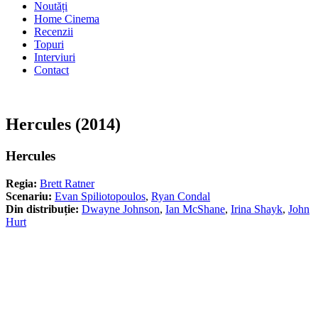
Noutăți
Home Cinema
Recenzii
Topuri
Interviuri
Contact
Hercules (2014)
Hercules
Regia:
Brett Ratner
Scenariu:
Evan Spiliotopoulos
,
Ryan Condal
Din distribuție:
Dwayne Johnson
,
Ian McShane
,
Irina Shayk
,
John
Hurt