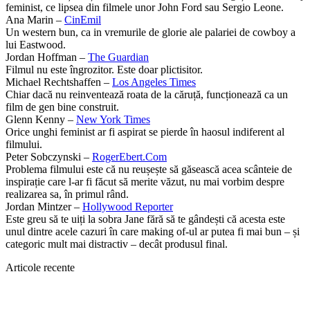
feminist, ce lipsea din filmele unor John Ford sau Sergio Leone.
Ana Marin –
CinEmil
Un western bun, ca in vremurile de glorie ale palariei de cowboy a
lui Eastwood.
Jordan Hoffman –
The Guardian
Filmul nu este îngrozitor. Este doar plictisitor.
Michael Rechtshaffen –
Los Angeles Times
Chiar dacă nu reinventează roata de la căruță, funcționează ca un
film de gen bine construit.
Glenn Kenny –
New York Times
Orice unghi feminist ar fi aspirat se pierde în haosul indiferent al
filmului.
Peter Sobczynski –
RogerEbert.Com
Problema filmului este că nu reușește să găsească acea scânteie de
inspirație care l-ar fi făcut să merite văzut, nu mai vorbim despre
realizarea sa, în primul rând.
Jordan Mintzer –
Hollywood Reporter
Este greu să te uiți la sobra Jane fără să te gândești că acesta este
unul dintre acele cazuri în care making of-ul ar putea fi mai bun – și
categoric mult mai distractiv – decât produsul final.
Articole recente