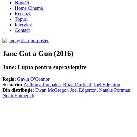
Noutăți
Home Cinema
Recenzii
Topuri
Interviuri
Contact
Jane Got a Gun (2016)
Jane: Lupta pentru supraviețuire
Regia:
Gavin O'Connor
Scenariu:
Anthony Tambakis
,
Brian Duffield
,
Joel Edgerton
Din distribuție:
Ewan McGregor
,
Joel Edgerton
,
Natalie Portman
,
Noah Emmerich