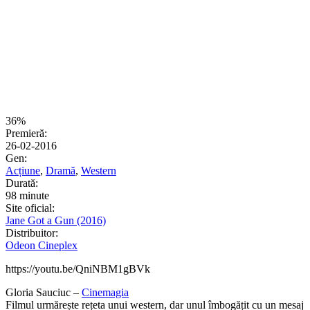
36%
Premieră:
26-02-2016
Gen:
Acțiune
,
Dramă
,
Western
Durată:
98 minute
Site oficial:
Jane Got a Gun (2016)
Distribuitor:
Odeon Cineplex
https://youtu.be/QniNBM1gBVk
Gloria Sauciuc –
Cinemagia
Filmul urmărește rețeta unui western, dar unul îmbogățit cu un mesaj