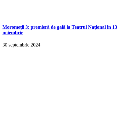
Moromeții 3: premieră de gală la Teatrul Național în 13
noiembrie
30 septembrie 2024