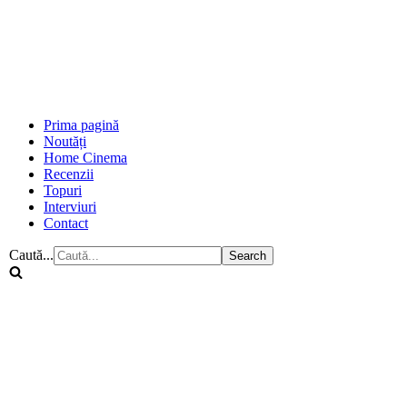
Prima pagină
Noutăți
Home Cinema
Recenzii
Topuri
Interviuri
Contact
Caută...