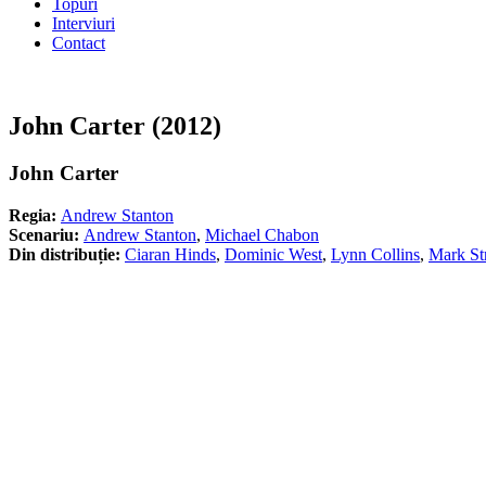
Topuri
Interviuri
Contact
John Carter (2012)
John Carter
Regia:
Andrew Stanton
Scenariu:
Andrew Stanton
,
Michael Chabon
Din distribuție:
Ciaran Hinds
,
Dominic West
,
Lynn Collins
,
Mark St