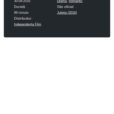
30-09-2016
Dramă
,
Romantic
Durată:
Site oficial:
99 minute
Julieta (2016)
Distribuitor:
Independența Film