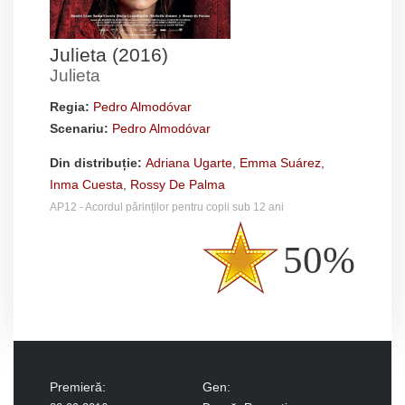
Julieta (2016)
Julieta
Regia:
Pedro Almodóvar
Scenariu:
Pedro Almodóvar
Din distribuție:
Adriana Ugarte
,
Emma Suárez
,
Inma Cuesta
,
Rossy De Palma
AP12 - Acordul părinților pentru copii sub 12 ani
50%
Premieră:
Gen: