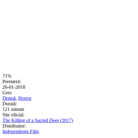
71%
Premieră:
26-01-2018
Gen:
Dramă
,
Horror
Durată:
121 minute
Site oficial:
The Killing of a Sacred Deer (2017)
Distribuitor:
Independența Film