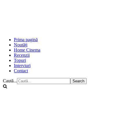
Prima pagină
Noutăți
Home Cinema
Recenzii
Topuri
Interviuri
Contact
Caută...