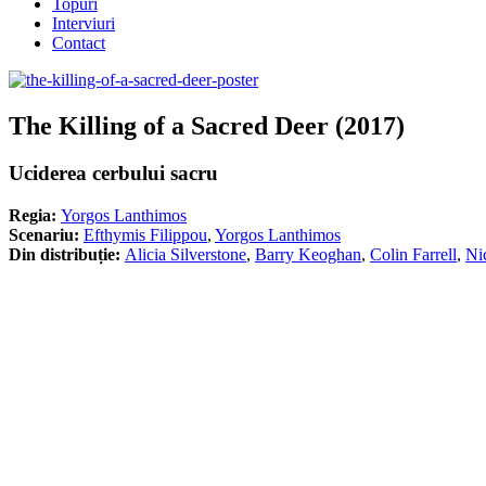
Topuri
Interviuri
Contact
The Killing of a Sacred Deer (2017)
Uciderea cerbului sacru
Regia:
Yorgos Lanthimos
Scenariu:
Efthymis Filippou
,
Yorgos Lanthimos
Din distribuție:
Alicia Silverstone
,
Barry Keoghan
,
Colin Farrell
,
Ni