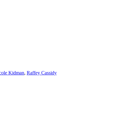
cole Kidman
,
Raffey Cassidy