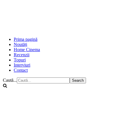
Prima pagină
Noutăți
Home Cinema
Recenzii
Topuri
Interviuri
Contact
Caută...