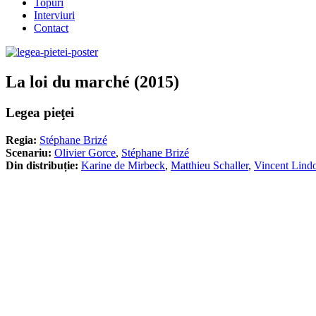
Topuri
Interviuri
Contact
La loi du marché (2015)
Legea pieţei
Regia:
Stéphane Brizé
Scenariu:
Olivier Gorce
,
Stéphane Brizé
Din distribuție:
Karine de Mirbeck
,
Matthieu Schaller
,
Vincent Lind