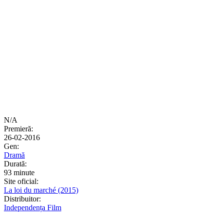
N/A
Premieră:
26-02-2016
Gen:
Dramă
Durată:
93 minute
Site oficial:
La loi du marché (2015)
Distribuitor:
Independența Film