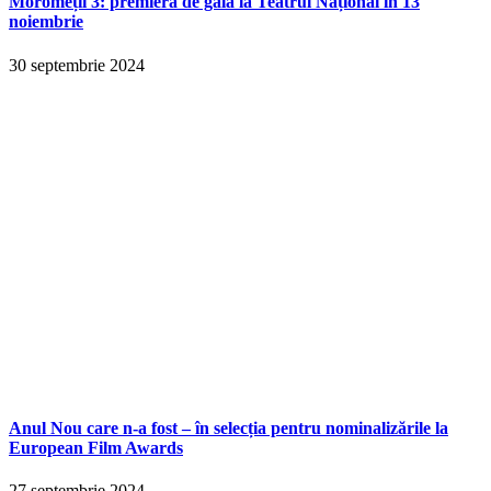
Moromeții 3: premieră de gală la Teatrul Național în 13
noiembrie
30 septembrie 2024
Anul Nou care n-a fost – în selecția pentru nominalizările la
European Film Awards
27 septembrie 2024