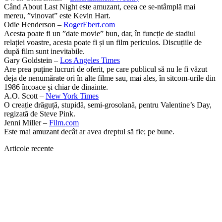
Când About Last Night este amuzant, ceea ce se-ntâmplă mai
mereu, ”vinovat” este Kevin Hart.
Odie Henderson –
RogerEbert.com
Acesta poate fi un ”date movie” bun, dar, în funcție de stadiul
relației voastre, acesta poate fi și un film periculos. Discuțiile de
după film sunt inevitabile.
Gary Goldstein –
Los Angeles Times
Are prea puține lucruri de oferit, pe care publicul să nu le fi văzut
deja de nenumărate ori în alte filme sau, mai ales, în sitcom-urile din
1986 încoace și chiar de dinainte.
A.O. Scott –
New York Times
O creație drăguță, stupidă, semi-grosolană, pentru Valentine’s Day,
regizată de Steve Pink.
Jenni Miller –
Film.com
Este mai amuzant decât ar avea dreptul să fie; pe bune.
Articole recente