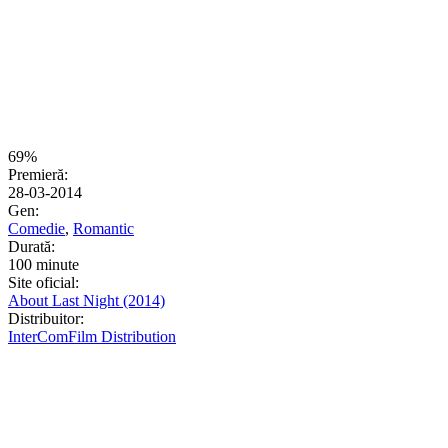
69%
Premieră:
28-03-2014
Gen:
Comedie
,
Romantic
Durată:
100 minute
Site oficial:
About Last Night (2014)
Distribuitor:
InterComFilm Distribution