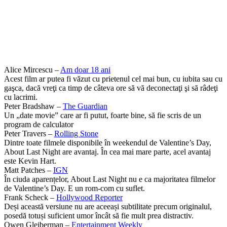
Alice Mircescu –
Am doar 18 ani
Acest film ar putea fi văzut cu prietenul cel mai bun, cu iubita sau cu
gaşca, dacă vreţi ca timp de câteva ore să vă deconectaţi şi să râdeţi
cu lacrimi.
Peter Bradshaw –
The Guardian
Un „date movie” care ar fi putut, foarte bine, să fie scris de un
program de calculator
Peter Travers –
Rolling Stone
Dintre toate filmele disponibile în weekendul de Valentine’s Day,
About Last Night are avantaj. În cea mai mare parte, acel avantaj
este Kevin Hart.
Matt Patches –
IGN
În ciuda aparențelor, About Last Night nu e ca majoritatea filmelor
de Valentine’s Day. E un rom-com cu suflet.
Frank Scheck –
Hollywood Reporter
Deși această versiune nu are aceeași subtilitate precum originalul,
posedă totuși suficient umor încât să fie mult prea distractiv.
Owen Gleiberman –
Entertainment Weekly