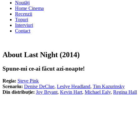
Noutăți
Home Cinema
Recenzii
Topuri
Interviuri
Contact
About Last Night (2014)
Spune-mi ce-ai făcut azi-noapte!
Regia:
Steve Pink
Scenariu:
Denise DeClue
,
Leslye Headland
,
Tim Kazurinsky
Din distribuție:
Joy Bryant
,
Kevin Hart
,
Michael Ealy
,
Regina Hall