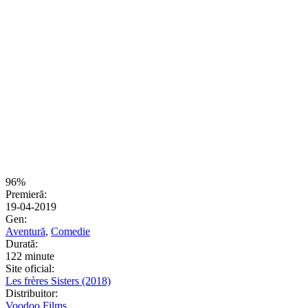
96%
Premieră:
19-04-2019
Gen:
Aventură
,
Comedie
Durată:
122 minute
Site oficial:
Les frères Sisters (2018)
Distribuitor:
Voodoo Films