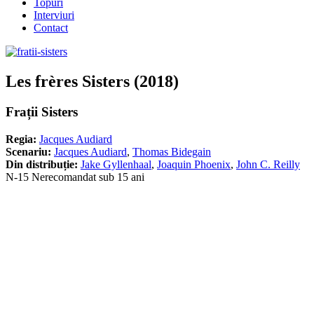
Topuri
Interviuri
Contact
Les frères Sisters (2018)
Frații Sisters
Regia:
Jacques Audiard
Scenariu:
Jacques Audiard
,
Thomas Bidegain
Din distribuție:
Jake Gyllenhaal
,
Joaquin Phoenix
,
John C. Reilly
N-15 Nerecomandat sub 15 ani