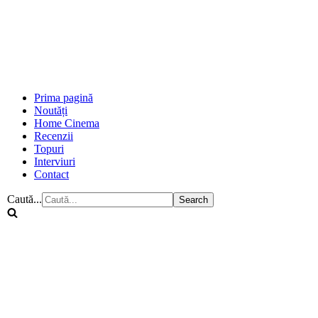
Prima pagină
Noutăți
Home Cinema
Recenzii
Topuri
Interviuri
Contact
Caută...