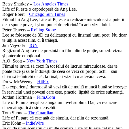
Betsy Sharkey –
Los Angeles Times
Life of Pi este o capodoperă de Ang Lee.
Roger Ebert –
Chicago Sun-Times
Filmul lui Ang Lee, Life of Pi, este o realizare miraculoasă a puterii
de a spune poveşti şi un punct de referinţă în arta vizualului.
Peter Travers –
Rolling Stone
Lee se foloseşte de 3D cu delicateţe şi cu lirismul unui poet. Nu doar
te uiţi la acest film, ci îl trăieşti.
Jim Vejvoda –
IGN
Regizorul Ang Lee ne prezintă un film plin de graţie, superb vizual
şi puternic emoţional.
A.O. Scott –
New York Times
Filmul te invită să crezi în tot felul de lucruri miraculoase, dar te
poate face şi să te îndoieşti de ceea ce vezi cu proprii ochi – sau
chiar să te întrebi dacă, la final, ai văzut cu adevărat ceva.
Drew McWeeny –
HitFix
E o experienţă dureroasă să vezi cât de multă muncă bună se iroseşte
în serviciul unei poveşti care este, practic, lipsită de orice substanţă.
Jordan Hoffman –
Film.Com
Life of Pi nu a reuşit să atingă un nivel sublim. Dar, ca realizare
cinematografică este deosebit.
Tom Shone –
The Guardian
Life of Pi pare că este atât de simplu, dar plin de rezonanţă.
Eric Kohn –
IndieWire
În ciuda unui scenariu cu multe scăpări, Life of Pi este cel mai bun