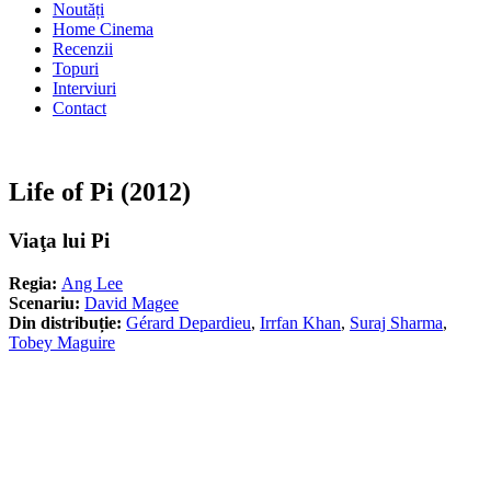
Noutăți
Home Cinema
Recenzii
Topuri
Interviuri
Contact
Life of Pi (2012)
Viaţa lui Pi
Regia:
Ang Lee
Scenariu:
David Magee
Din distribuție:
Gérard Depardieu
,
Irrfan Khan
,
Suraj Sharma
,
Tobey Maguire