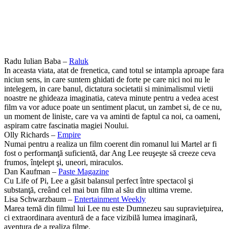
Radu Iulian Baba –
Raluk
In aceasta viata, atat de frenetica, cand totul se intampla aproape fara
niciun sens, in care suntem ghidati de forte pe care nici noi nu le
intelegem, in care banul, dictatura societatii si minimalismul vietii
noastre ne ghideaza imaginatia, cateva minute pentru a vedea acest
film va vor aduce poate un sentiment placut, un zambet si, de ce nu,
un moment de liniste, care va va aminti de faptul ca noi, ca oameni,
aspiram catre fascinatia magiei Noului.
Olly Richards –
Empire
Numai pentru a realiza un film coerent din romanul lui Martel ar fi
fost o performanţă suficientă, dar Ang Lee reuşeşte să creeze ceva
frumos, înţelept şi, uneori, miraculos.
Dan Kaufman –
Paste Magazine
Cu Life of Pi, Lee a găsit balansul perfect între spectacol şi
substanţă, creând cel mai bun film al său din ultima vreme.
Lisa Schwarzbaum –
Entertainment Weekly
Marea temă din filmul lui Lee nu este Dumnezeu sau supravieţuirea,
ci extraordinara aventură de a face vizibilă lumea imaginară,
aventura de a realiza filme.