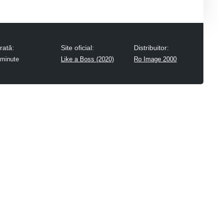
rată:
Site oficial:
Distribuitor:
 minute
Like a Boss (2020)
Ro Image 2000