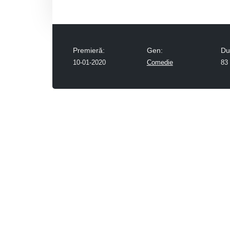
Premieră:
Gen:
Du
10-01-2020
Comedie
83