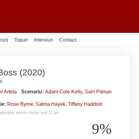
nzii
Topuri
Interviuri
Contact
 Boss (2020)
s
l Arteta
Scenariu:
Adam Cole-Kelly
,
Sam Pitman
ție:
Rose Byrne
,
Salma Hayek
,
Tiffany Haddish
ărinților pentru minori sub 12 ani
9%