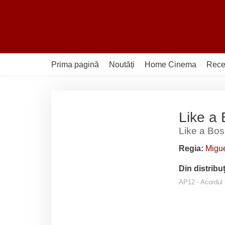
Sari
la
conținut
Prima pagină
Noutăți
Home Cinema
Rece
Like a
Like a Bos
Regia:
Migue
Din distribu
AP12 - Acordul p