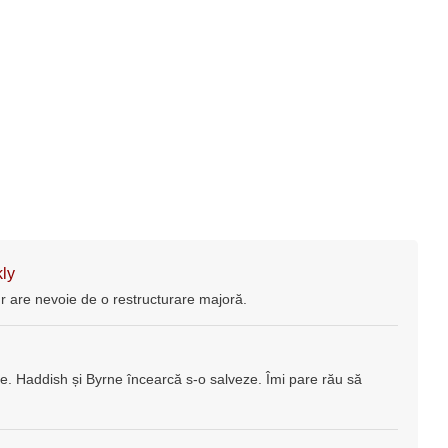
ly
r are nevoie de o restructurare majoră.
re. Haddish și Byrne încearcă s-o salveze. Îmi pare rău să