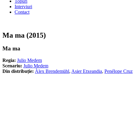
Topuri
Interviuri
Contact
Ma ma (2015)
Ma ma
Regia:
Julio Medem
Scenariu:
Julio Medem
Din distribuție:
Àlex Brendemühl
,
Asier Etxeandia
,
Penélope Cruz