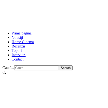
Prima pagină
Noutăți
Home Cinema
Recenzii
Topuri
Interviuri
Contact
Caută...