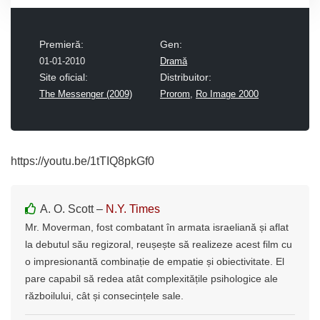
Premieră:
Gen:
01-01-2010
Dramă
Site oficial:
Distribuitor:
The Messenger (2009)
Prorom
,
Ro Image 2000
https://youtu.be/1tTIQ8pkGf0
A. O. Scott –
N.Y. Times
Mr. Moverman, fost combatant în armata israeliană și aflat
la debutul său regizoral, reușește să realizeze acest film cu
o impresionantă combinație de empatie și obiectivitate. El
pare capabil să redea atât complexitățile psihologice ale
războilului, cât și consecințele sale.