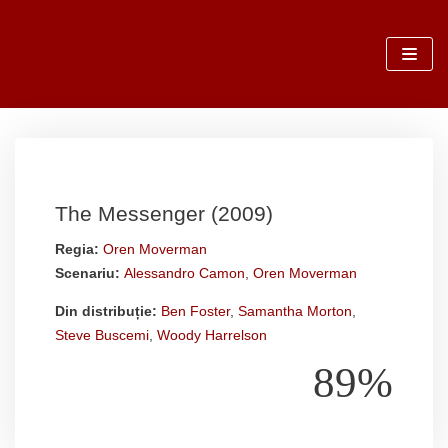
Sari
la
conținut
The Messenger (2009)
Regia:
Oren Moverman
Scenariu:
Alessandro Camon
,
Oren Moverman
Din distribuție:
Ben Foster
,
Samantha Morton
,
Steve Buscemi
,
Woody Harrelson
89%