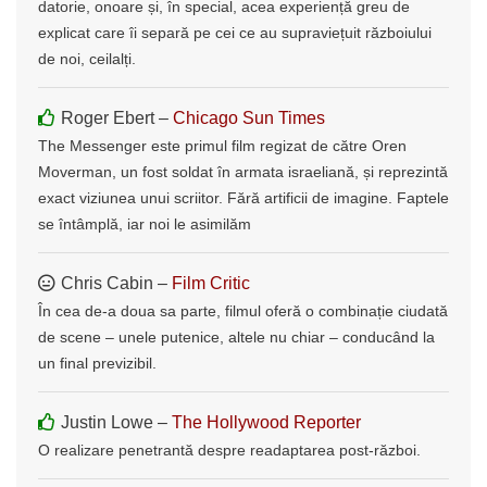
datorie, onoare și, în special, acea experiență greu de
explicat care îi separă pe cei ce au supraviețuit războiului
de noi, ceilalți.
Roger Ebert –
Chicago Sun Times
The Messenger este primul film regizat de către Oren
Moverman, un fost soldat în armata israeliană, și reprezintă
exact viziunea unui scriitor. Fără artificii de imagine. Faptele
se întâmplă, iar noi le asimilăm
Chris Cabin –
Film Critic
În cea de-a doua sa parte, filmul oferă o combinație ciudată
de scene – unele putenice, altele nu chiar – conducând la
un final previzibil.
Justin Lowe –
The Hollywood Reporter
O realizare penetrantă despre readaptarea post-război.