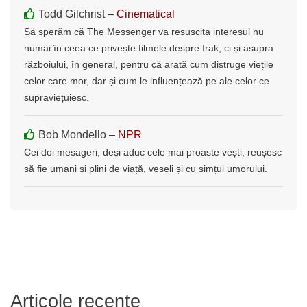
Todd Gilchrist –
Cinematical
Să sperăm că The Messenger va resuscita interesul nu
numai în ceea ce privește filmele despre Irak, ci și asupra
războiului, în general, pentru că arată cum distruge viețile
celor care mor, dar și cum le influențează pe ale celor ce
supraviețuiesc.
Bob Mondello –
NPR
Cei doi mesageri, deși aduc cele mai proaste vești, reușesc
să fie umani și plini de viață, veseli și cu simțul umorului.
Articole recente