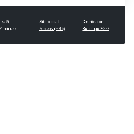
urată:
Site oficial:
Distribuitor:
04 minute
Minions (2015)
Ro Image 2000