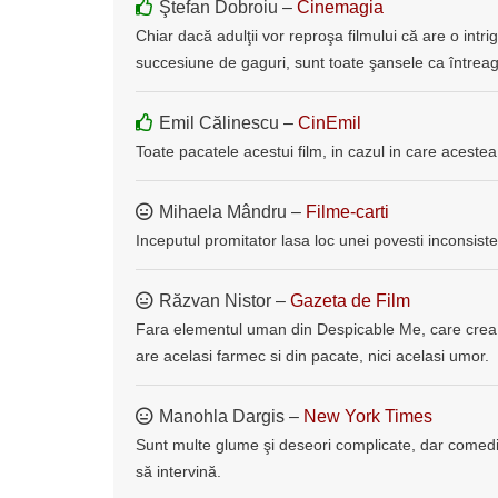
Ştefan Dobroiu –
Cinemagia
Chiar dacă adulţii vor reproşa filmului că are o int
succesiune de gaguri, sunt toate şansele ca întreag
Emil Călinescu –
CinEmil
Toate pacatele acestui film, in cazul in care acestea 
Mihaela Mândru –
Filme-carti
Inceputul promitator lasa loc unei povesti inconsiste
Răzvan Nistor –
Gazeta de Film
Fara elementul uman din Despicable Me, care crea t
are acelasi farmec si din pacate, nici acelasi umor.
Manohla Dargis –
New York Times
Sunt multe glume şi deseori complicate, dar comed
să intervină.