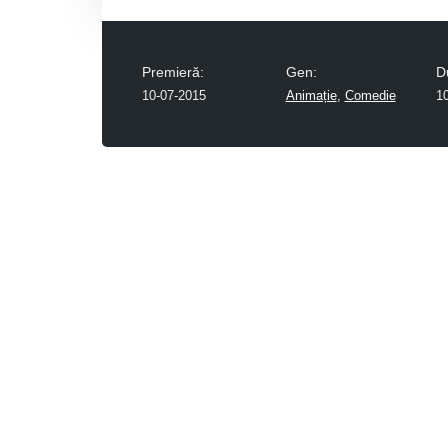
Premieră:
Gen:
D
10-07-2015
Animație
,
Comedie
1