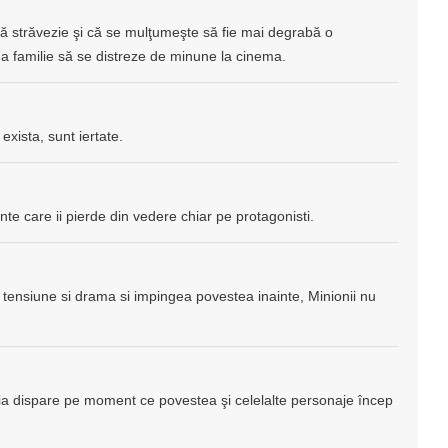
rigă străvezie şi că se mulţumeşte să fie mai degrabă o
a familie să se distreze de minune la cinema.
exista, sunt iertate.
nte care ii pierde din vedere chiar pe protagonisti.
ensiune si drama si impingea povestea inainte, Minionii nu
ia dispare pe moment ce povestea şi celelalte personaje încep