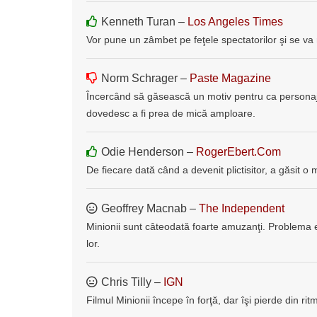
Kenneth Turan –
Los Angeles Times
Vor pune un zâmbet pe feţele spectatorilor şi se va
Norm Schrager –
Paste Magazine
Încercând să găsească un motiv pentru ca personaje
dovedesc a fi prea de mică amploare.
Odie Henderson –
RogerEbert.Com
De fiecare dată când a devenit plictisitor, a găsit o
Geoffrey Macnab –
The Independent
Minionii sunt câteodată foarte amuzanţi. Problema 
lor.
Chris Tilly –
IGN
Filmul Minionii începe în forţă, dar îşi pierde din rit