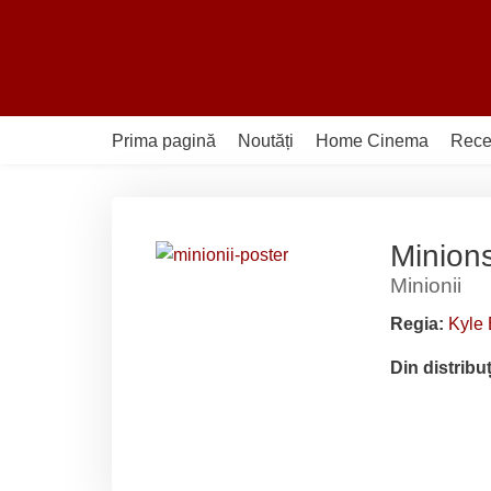
Sari
la
conținut
Prima pagină
Noutăți
Home Cinema
Rece
Minion
Minionii
Regia:
Kyle 
Din distribu