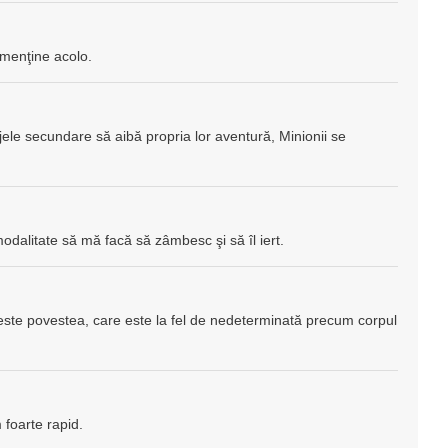
 menţine acolo.
le secundare să aibă propria lor aventură, Minionii se
 modalitate să mă facă să zâmbesc şi să îl iert.
este povestea, care este la fel de nedeterminată precum corpul
m foarte rapid.