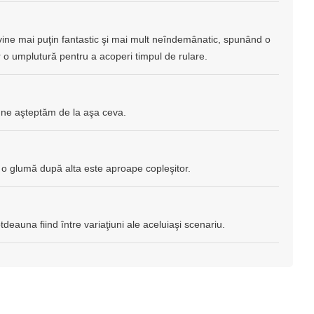
vine mai puţin fantastic şi mai mult neîndemânatic, spunând o
 o umplutură pentru a acoperi timpul de rulare.
 ne aşteptăm de la aşa ceva.
a o glumă după alta este aproape copleşitor.
deauna fiind între variaţiuni ale aceluiaşi scenariu.