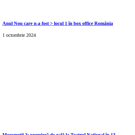
Anul Nou care n-a fost > locul 1 în box office România
1 octombrie 2024
Moromeții 3: premieră de gală la Teatrul Național în 13