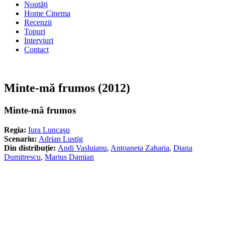
Noutăți
Home Cinema
Recenzii
Topuri
Interviuri
Contact
Minte-mă frumos (2012)
Minte-mă frumos
Regia:
Iura Luncaşu
Scenariu:
Adrian Lustig
Din distribuție:
Andi Vasluianu
,
Antoaneta Zaharia
,
Diana
Dumitrescu
,
Marius Damian