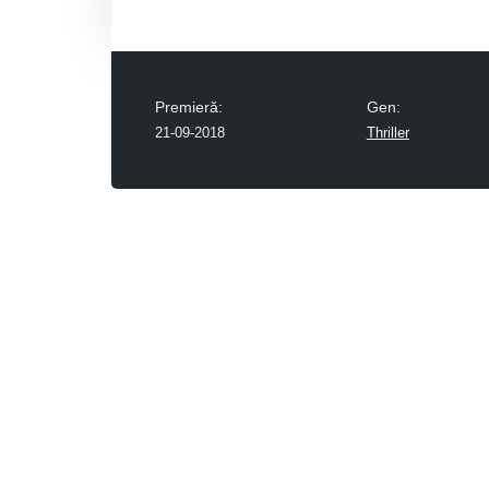
Premieră:
Gen:
21-09-2018
Thriller