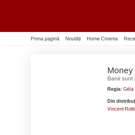
Sari
la
conținut
Prima pagină
Noutăți
Home Cinema
Rece
Money 
Banii sunt
Regia:
Géla
Din distribu
Vincent Rotti