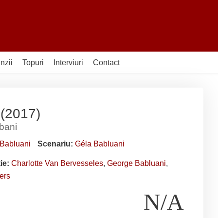
nzii
Topuri
Interviuri
Contact
(2017)
 bani
 Babluani
Scenariu:
Géla Babluani
ție:
Charlotte Van Bervesseles
,
George Babluani
,
ers
N/A