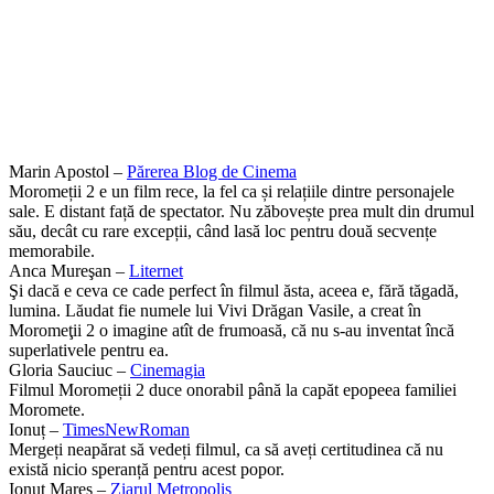
Marin Apostol –
Părerea Blog de Cinema
Moromeții 2 e un film rece, la fel ca și relațiile dintre personajele
sale. E distant față de spectator. Nu zăbovește prea mult din drumul
său, decât cu rare excepții, când lasă loc pentru două secvențe
memorabile.
Anca Mureşan –
Liternet
Şi dacă e ceva ce cade perfect în filmul ăsta, aceea e, fără tăgadă,
lumina. Lăudat fie numele lui Vivi Drăgan Vasile, a creat în
Moromeţii 2 o imagine atît de frumoasă, că nu s-au inventat încă
superlativele pentru ea.
Gloria Sauciuc –
Cinemagia
Filmul Moromeții 2 duce onorabil până la capăt epopeea familiei
Moromete.
Ionuț –
TimesNewRoman
Mergeți neapărat să vedeți filmul, ca să aveți certitudinea că nu
există nicio speranță pentru acest popor.
Ionuţ Mareş –
Ziarul Metropolis