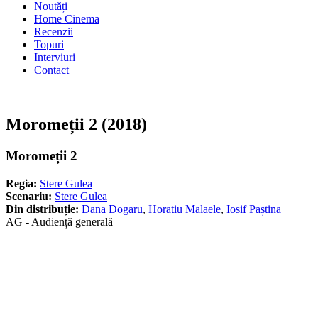
Noutăți
Home Cinema
Recenzii
Topuri
Interviuri
Contact
Moromeții 2 (2018)
Moromeții 2
Regia:
Stere Gulea
Scenariu:
Stere Gulea
Din distribuție:
Dana Dogaru
,
Horatiu Malaele
,
Iosif Paștina
AG - Audiență generală