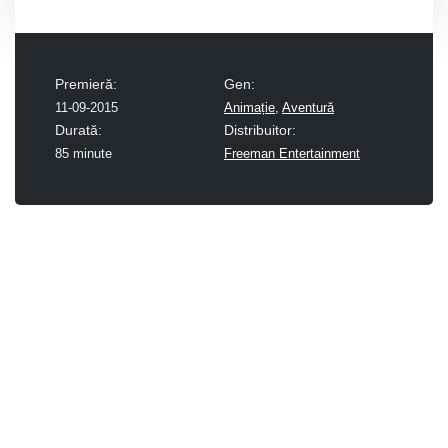
Premieră:
Gen:
11-09-2015
Animație
,
Aventură
Durată:
Distribuitor:
85 minute
Freeman Entertainment