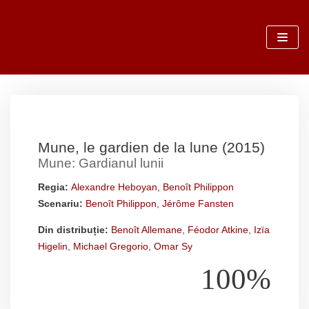
Sari
la
conținut
Mune, le gardien de la lune (2015)
Mune: Gardianul lunii
Regia:
Alexandre Heboyan
,
Benoît Philippon
Scenariu:
Benoît Philippon
,
Jérôme Fansten
Din distribuție:
Benoît Allemane
,
Féodor Atkine
,
Izïa
Higelin
,
Michael Gregorio
,
Omar Sy
100%