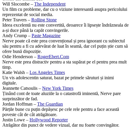
Will Slocombe –
The Independent
Un film cu probleme, dar cu o viziune interesantă asupra pericolului
reprezentat de social media.
Peter Travers –
Rolling Stone
Ideea excelentă nu este convertită, deoarece îi lipsește îndrăzneala de
a-și duce până la capăt convingerile.
Andy Crump –
Paste Magazine
Nerve poate că este prea convențional și prea ignorant cu subiectul
său pentru a fi cu adevărat de luat în seamă, dar cel puțin știe cum să
ofere bună dispoziție.
Odie Henderson –
RogerEbert.Com
Nerve este prea distractiv pentru a sta supărat pe el pentru prea mult
timp.
Katie Walsh –
Los Angeles Times
Un vis adolescentin saturat, bazat pe primele săruturi și inimi
digitale.
Jeannette Catsoulis –
New York Times
Ținând cont de toate aluziile la o catastrofă iminentă, Nerve pare
surprinzător de fad.
Jordan Hoffman –
The Guardian
Părțile bune cu puțin depășesc pe cele rele pentru a face această
poveste cât de cât atrăgătoare.
Justin Lowe –
Hollywood Reporter
Atrăgător din punct de vedere vizual, dar nu foarte convingător.