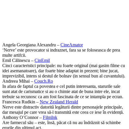
Angela Georgiana Alexandru –
CineAmator
‘Nerve’ este provocator si indraznet, fara sa se foloseasca de prea
multe artifcii.
Emil Călinescu –
CinEmil
Cinci caracteristici principale: nu foarte original (mai gasim filme cu
idei asemanatoare), dar foarte bine adaptat in prezent; bine jucat,
imprevizibil, intens si destul de bolnav (in sensul bun al cuvantului).
Andreea Mihai –
Couch.Ro
In afara de faptul ca povestea e cel putin interesanta, starurile sale
sunt atat de carismatice si au o chimie atat de buna intre ele, incat
trebuie sa recunosc ca am fost fascinata de ce se intampla pe ecran.
Francesca Rudkin –
New Zealand Herald
Nerve este distractiv datorită legăturii dintre personajele principale,
dar mesajul pe care vrea să-l transmită este ceea ce iese în evidență.
Anthony O’Connor –
FilmInk
Are farmecul său – este, însă, păcat că nu au îndrăznit să schimbe
erorile din ultimul act.