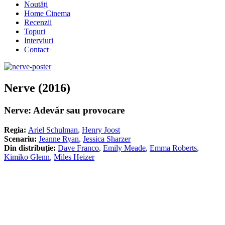
Noutăți
Home Cinema
Recenzii
Topuri
Interviuri
Contact
Nerve (2016)
Nerve: Adevăr sau provocare
Regia:
Ariel Schulman
,
Henry Joost
Scenariu:
Jeanne Ryan
,
Jessica Sharzer
Din distribuție:
Dave Franco
,
Emily Meade
,
Emma Roberts
,
Kimiko Glenn
,
Miles Heizer