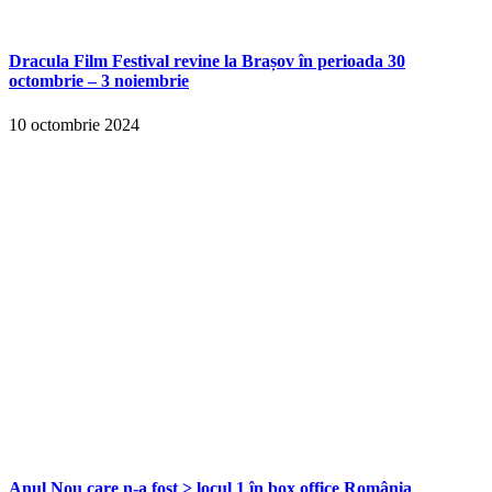
Dracula Film Festival revine la Brașov în perioada 30
octombrie – 3 noiembrie
10 octombrie 2024
Anul Nou care n-a fost > locul 1 în box office România