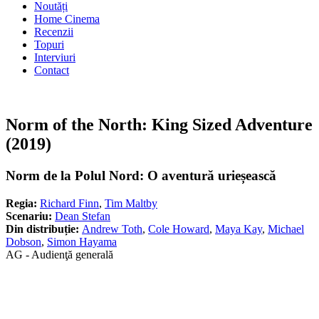
Noutăți
Home Cinema
Recenzii
Topuri
Interviuri
Contact
Norm of the North: King Sized Adventure
(2019)
Norm de la Polul Nord: O aventură urieșească
Regia:
Richard Finn
,
Tim Maltby
Scenariu:
Dean Stefan
Din distribuție:
Andrew Toth
,
Cole Howard
,
Maya Kay
,
Michael
Dobson
,
Simon Hayama
AG - Audienţă generală