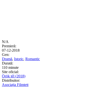
N/A
Premieră:
07-12-2018
Gen:
Dramă
,
Istoric
,
Romantic
Durată:
110 minute
Site oficial:
Örök tél (2018)
Distribuitor:
Asociația Filmtett