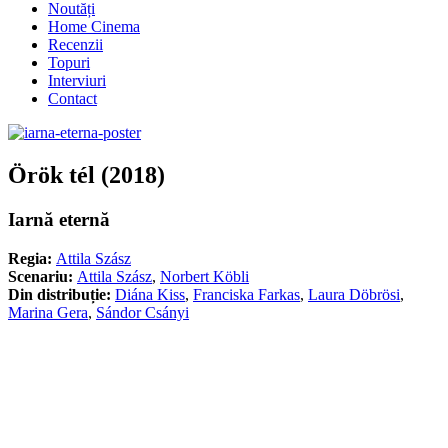
Noutăți
Home Cinema
Recenzii
Topuri
Interviuri
Contact
Örök tél (2018)
Iarnă eternă
Regia:
Attila Szász
Scenariu:
Attila Szász
,
Norbert Köbli
Din distribuție:
Diána Kiss
,
Franciska Farkas
,
Laura Döbrösi
,
Marina Gera
,
Sándor Csányi