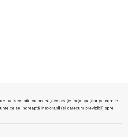
e nu transmite cu aceeași inspirație forța spațiilor pe care le
runte ce se îndreaptă inexorabil (și oarecum previzibil) spre