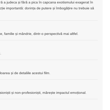
ără a judeca și fără a pica în capcana exotismului exagerat în
cție importantă: dorința de putere și îmbogățire nu trebuie să
, familie și mândrie, dintr-o perspectivă mai altfel.
.
oarea și de detaliile acestui film.
sioniști și non-profesioniști, mărește impactul emoțional.