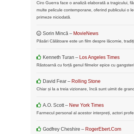
Ciro Guerra face o analiză elaborată a tragicului, f
multe pelicule contemporane, oferind publicului o le
primeze niciodată.
Sorin Mincă –
MovieNews
Păsări Călătoare este un film despre lăcomie, tradiție
Kenneth Turan –
Los Angeles Times
Răstoarnă cu forță genul filmelor epice cu gangsteri
David Fear –
Rolling Stone
Chiar și la a treia vizionare, încă sunt uimit de grand
A.O. Scott –
New York Times
Farmecul personal al acestor interpreți, actori profe
Godfrey Cheshire –
RogerEbert.Com