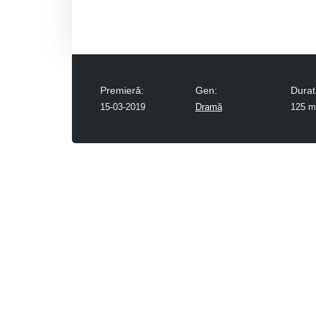
Premieră:
Gen:
Durat
15-03-2019
Dramă
125 m