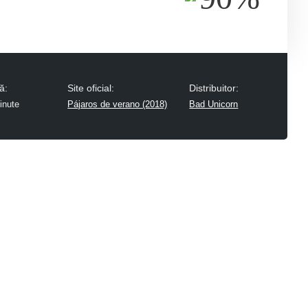
ă:
Site oficial:
Distribuitor:
inute
Pájaros de verano (2018)
Bad Unicorn