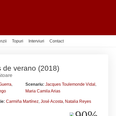
nzii
Topuri
Interviuri
Contact
s de verano (2018)
ătoare
Guerra
,
Scenariu:
Jacques Toulemonde Vidal
,
lego
Maria Camila Arias
ție:
Carmiña Martínez
,
José Acosta
,
Natalia Reyes
90%