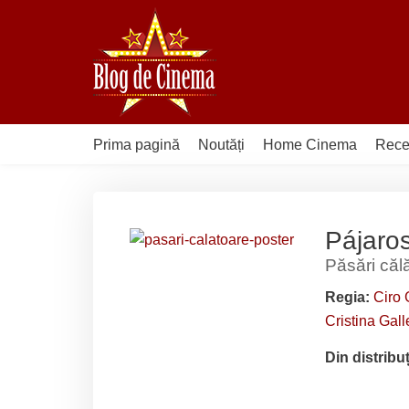
Sari
la
conținut
Prima pagină
Noutăți
Home Cinema
Rece
Pájaro
Păsări căl
Regia:
Ciro 
Cristina Gal
Din distribu