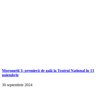
Moromeții 3: premieră de gală la Teatrul Național în 13
noiembrie
30 septembrie 2024