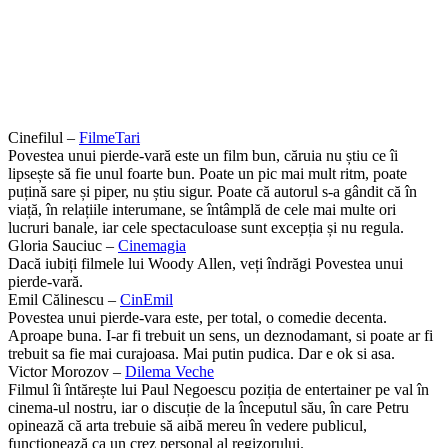
Cinefilul –
FilmeTari
Povestea unui pierde-vară este un film bun, căruia nu știu ce îi
lipsește să fie unul foarte bun. Poate un pic mai mult ritm, poate
puțină sare și piper, nu știu sigur. Poate că autorul s-a gândit că în
viață, în relațiile interumane, se întâmplă de cele mai multe ori
lucruri banale, iar cele spectaculoase sunt excepția și nu regula.
Gloria Sauciuc –
Cinemagia
Dacă iubiți filmele lui Woody Allen, veți îndrăgi Povestea unui
pierde-vară.
Emil Călinescu –
CinEmil
Povestea unui pierde-vara este, per total, o comedie decenta.
Aproape buna. I-ar fi trebuit un sens, un deznodamant, si poate ar fi
trebuit sa fie mai curajoasa. Mai putin pudica. Dar e ok si asa.
Victor Morozov –
Dilema Veche
Filmul îi întărește lui Paul Negoescu poziția de entertainer pe val în
cinema-ul nostru, iar o discuție de la începutul său, în care Petru
opinează că arta trebuie să aibă mereu în vedere publicul,
funcționează ca un crez personal al regizorului.