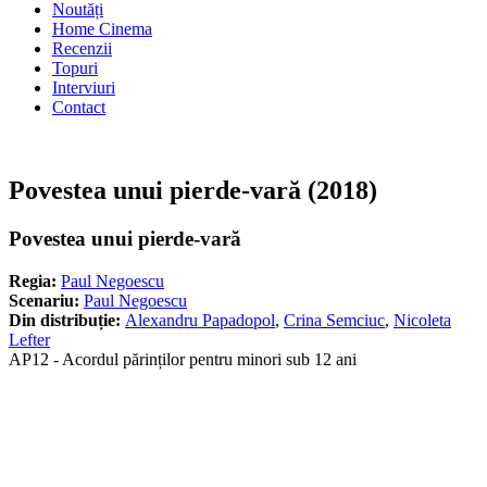
Noutăți
Home Cinema
Recenzii
Topuri
Interviuri
Contact
Povestea unui pierde-vară (2018)
Povestea unui pierde-vară
Regia:
Paul Negoescu
Scenariu:
Paul Negoescu
Din distribuție:
Alexandru Papadopol
,
Crina Semciuc
,
Nicoleta
Lefter
AP12 - Acordul părinților pentru minori sub 12 ani