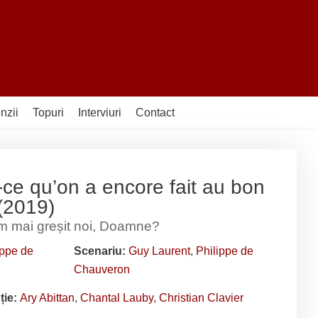
nzii
Topuri
Interviuri
Contact
-ce qu’on a encore fait au bon
(2019)
am mai greșit noi, Doamne?
ippe de
Scenariu:
Guy Laurent
,
Philippe de
Chauveron
ție:
Ary Abittan
,
Chantal Lauby
,
Christian Clavier