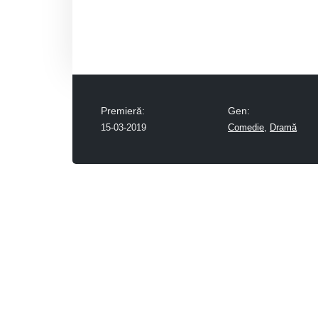
Premieră:
Gen:
15-03-2019
Comedie
,
Dramă