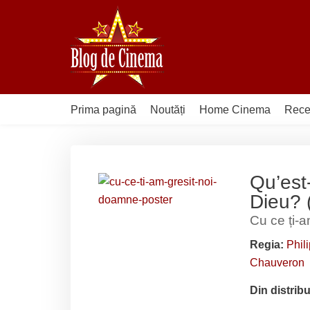
Sari
la
conținut
Prima pagină
Noutăți
Home Cinema
Rece
Qu’est
Dieu? 
Cu ce ți-
Regia:
Phil
Chauveron
Din distribu