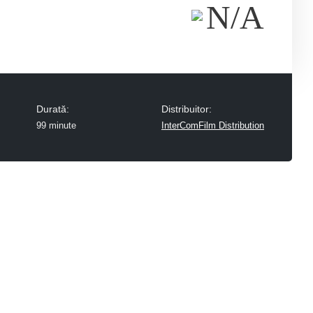
N/A
Durată:
Distribuitor:
99 minute
InterComFilm Distribution