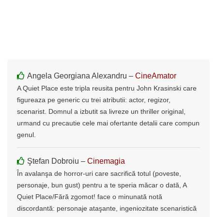
Angela Georgiana Alexandru –
CineAmator
A Quiet Place este tripla reusita pentru John Krasinski care
figureaza pe generic cu trei atributii: actor, regizor,
scenarist. Domnul a izbutit sa livreze un thriller original,
urmand cu precautie cele mai ofertante detalii care compun
genul.
Ştefan Dobroiu –
Cinemagia
În avalanşa de horror-uri care sacrifică totul (poveste,
personaje, bun gust) pentru a te speria măcar o dată, A
Quiet Place/Fără zgomot! face o minunată notă
discordantă: personaje ataşante, ingeniozitate scenaristică