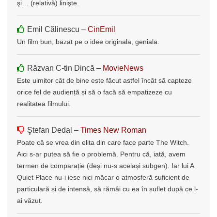
şi… (relativă) linişte.
Emil Călinescu –
CinEmil
Un film bun, bazat pe o idee originala, geniala.
Răzvan C-tin Dincă –
MovieNews
Este uimitor cât de bine este făcut astfel încât să capteze
orice fel de audiență și să o facă să empatizeze cu
realitatea filmului.
Ştefan Dedal –
Times New Roman
Poate că se vrea din elita din care face parte The Witch.
Aici s-ar putea să fie o problemă. Pentru că, iată, avem
termen de comparație (deși nu-s același subgen). Iar lui A
Quiet Place nu-i iese nici măcar o atmosferă suficient de
particulară și de intensă, să rămâi cu ea în suflet după ce l-
ai văzut.