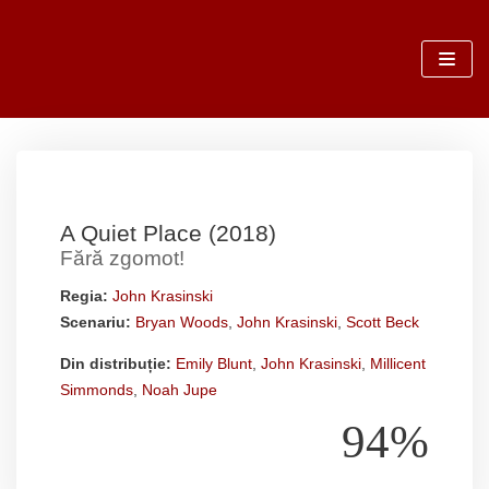
Sari
la
conținut
A Quiet Place (2018)
Fără zgomot!
Regia:
John Krasinski
Scenariu:
Bryan Woods
,
John Krasinski
,
Scott Beck
Din distribuție:
Emily Blunt
,
John Krasinski
,
Millicent
Simmonds
,
Noah Jupe
94%