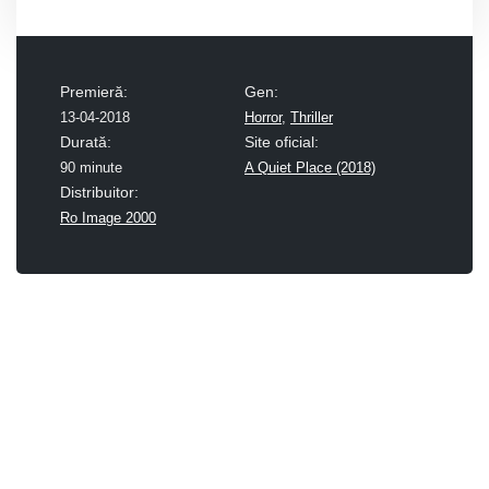
Premieră:
Gen:
13-04-2018
Horror
,
Thriller
Durată:
Site oficial:
90 minute
A Quiet Place (2018)
Distribuitor:
Ro Image 2000