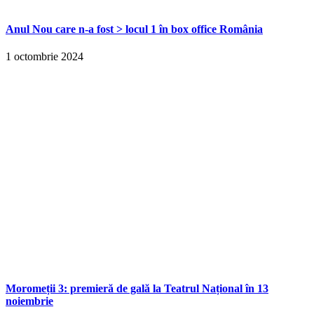
Anul Nou care n-a fost > locul 1 în box office România
1 octombrie 2024
Moromeții 3: premieră de gală la Teatrul Național în 13
noiembrie