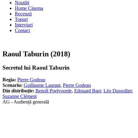
Noutăți
Home Cinema
Recenzii
Topuri
Interviuri
Contact
Raoul Taburin (2018)
Secretul lui Raoul Taburin
Regia:
Pierre Godeau
Scenariu:
Guillaume Laurant
,
Pierre Godeau
Din distribuție:
Benoît Poelvoorde
,
Edouard Baer
,
Léo Dussollier
,
Suzanne Clément
AG - Audiență generală