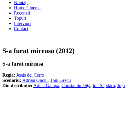
Noutăți
Home Cinema
Recenzii
Topuri
Interviuri
Contact
S-a furat mireasa (2012)
S-a furat mireasa
Regia:
Jesús del Cerro
Scenariu:
Adrian Onciu
,
Toni Grecu
Din distribuție:
Adina Galupa
,
Constantin Diţă
,
Ion Sapdaru
,
Jojo