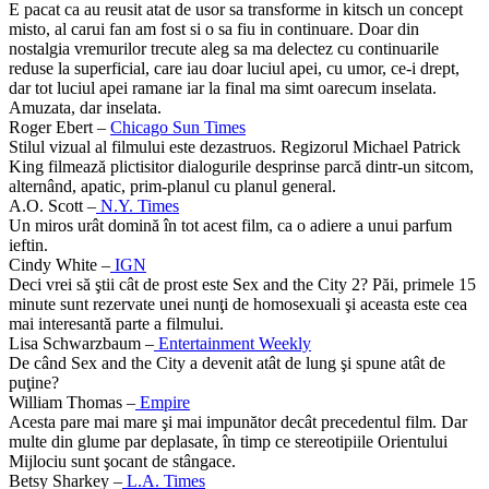
E pacat ca au reusit atat de usor sa transforme in kitsch un concept
misto, al carui fan am fost si o sa fiu in continuare. Doar din
nostalgia vremurilor trecute aleg sa ma delectez cu continuarile
reduse la superficial, care iau doar luciul apei, cu umor, ce-i drept,
dar tot luciul apei ramane iar la final ma simt oarecum inselata.
Amuzata, dar inselata.
Roger Ebert –
Chicago Sun Times
Stilul vizual al filmului este dezastruos. Regizorul Michael Patrick
King filmează plictisitor dialogurile desprinse parcă dintr-un sitcom,
alternând, apatic, prim-planul cu planul general.
A.O. Scott –
N.Y. Times
Un miros urât domină în tot acest film, ca o adiere a unui parfum
ieftin.
Cindy White –
IGN
Deci vrei să ştii cât de prost este Sex and the City 2? Păi, primele 15
minute sunt rezervate unei nunţi de homosexuali şi aceasta este cea
mai interesantă parte a filmului.
Lisa Schwarzbaum –
Entertainment Weekly
De când Sex and the City a devenit atât de lung şi spune atât de
puţine?
William Thomas –
Empire
Acesta pare mai mare şi mai impunător decât precedentul film. Dar
multe din glume par deplasate, în timp ce stereotipiile Orientului
Mijlociu sunt şocant de stângace.
Betsy Sharkey –
L.A. Times