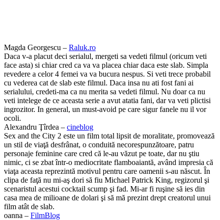
Magda Georgescu –
Raluk.ro
Daca v-a placut deci serialul, mergeti sa vedeti filmul (oricum veti
face asta) si chiar cred ca va va placea chiar daca este slab. Simpla
revedere a celor 4 femei va va bucura nespus. Si veti trece probabil
cu vederea cat de slab este filmul. Daca insa nu ati fost fani ai
serialului, credeti-ma ca nu merita sa vedeti filmul. Nu doar ca nu
veti intelege de ce aceasta serie a avut atatia fani, dar va veti plictisi
ingrozitor. In general, un must-avoid pe care sigur fanele nu il vor
ocoli.
Alexandru Ţîrdea –
cineblog
Sex and the City 2 este un film total lipsit de moralitate, promovează
un stil de viaţă desfrânat, o conduită necorespunzătoare, patru
personaje feminine care cred că le-au văzut pe toate, dar nu ştiu
nimic, ci se zbat într-o mediocritate flamboaiantă, având impresia că
viaţa aceasta reprezintă motivul pentru care oamenii s-au născut. În
clipa de faţă nu mi-aş dori să fiu Michael Patrick King, regizorul şi
scenaristul acestui cocktail scump şi fad. Mi-ar fi ruşine să ies din
casa mea de milioane de dolari şi să mă prezint drept creatorul unui
film atât de slab.
oanna –
FilmBlog