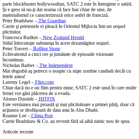
parte blockbuster hollywoodian, SATC 2 este în întregime o satiră.
Şi e greu să nu-ţi dai seama că face haz chiar de sine, de
materialismul ce caracterizează orice astfel de franciză.
Peter Bradshaw –
The Guardian
Carrie şi prietenele ei pleacă în Orientul Mijlociu într-un sequel
plictisitor.
Francesca Rudkin –
New Zealand Herald
Stilul înlocuieşte substanţa în acest dezamăgitor sequel.
Peter Travers –
Rolling Stone
Echivalentul a cinci ore şi jumătate de episoade vizionate
încontinuu.
Nicholas Barber –
The Independent
Mai degrabă aş petrece o noapte cu nişte zombie canibali decât cu
fetele astea!
Laremy Legel –
Film.com
Chiar dacă nu e un film pentru mine, SATC 2 este unul în care multe
femei vor găsi plăcerea de a evada.
Alonso Duraide –
HITFIX
Este versiunea mai proastă şi mai plictisitoare a primei părţi, doar că
acţiunea se desfăşoară de data asta în Abu Dhabi.
Roanne Lee –
China Post
Carrie Bradshaw & Co. au revenit fără să aibă nimic nou de spus.
Articole recente