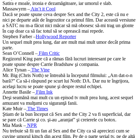
Satira e moale, ironia e dezamăgitoare, iar umorul e slab.
Massawyrm –
Ain’t it Cool
Dacă se poate spune ceva despre Sex and the City 2, este că nu e
nici pe departe atât de îngrozitor ca primul film. Dar această versiune
a SATC nu m-a făcut nici măcar să mă obosesc să-mi trag un glonte
în cap doar ca să fac totul să se oprească mai repede.
Stephen Farber –
Hollywood Reporter
Un sequel mult prea lung, dar are mult mai mult umor decât prima
parte.
Sean O’Connell –
Film Critic
Regizorul King pare că a rămas fără lucruri interesant pe care le
poate spune despre Carrie Bradshaw şi compania.
Alice Tynan –
The Vine
Mr. Big (Chris Noth) se întreabă la începutul filmului: „Am dat-o-n
bară?” Ca să-i răspund pe scurt lui Noth: DA. Dar nu te îngrijora,
acelaşi lucru se poate spune şi despre restul echipei.
Annette Basile –
Film Ink
Deşi seamănă mai mult cu un episod tv mult prea lung, acest sequel
amuzant va mulţumi cu siguranţă fanii.
Kate Muir –
The Times
Ştiam de la bun început că Sex and the City 2 va fi superficial, dar
se pare că Carrie şi co. şi-au „aranjat” şi creierele cu botox.
Mia Mask –
NPR
Nu trebuie să fii un fan al Sex and the City ca să apreciezi cum se
cuvine umorul kitsch din acest film. Pe de o parte serial tv, pe de altă