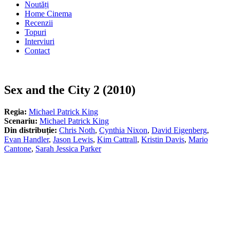
Noutăți
Home Cinema
Recenzii
Topuri
Interviuri
Contact
Sex and the City 2 (2010)
Regia:
Michael Patrick King
Scenariu:
Michael Patrick King
Din distribuție:
Chris Noth
,
Cynthia Nixon
,
David Eigenberg
,
Evan Handler
,
Jason Lewis
,
Kim Cattrall
,
Kristin Davis
,
Mario
Cantone
,
Sarah Jessica Parker