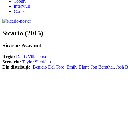
Topuri
Interviuri
Contact
Sicario (2015)
Sicario: Asasinul
Regia:
Denis Villeneuve
Scenariu:
Taylor Sheridan
Din distribuție:
Benicio Del Toro
,
Emily Blunt
,
Jon Bernthal
,
Josh B