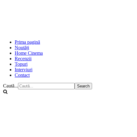
Prima pagină
Noutăți
Home Cinema
Recenzii
Topuri
Interviuri
Contact
Caută...