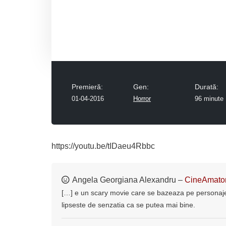
Premieră:
Gen:
Durată:
01-04-2016
Horror
96 minute
https://youtu.be/tIDaeu4Rbbc
Angela Georgiana Alexandru –
CineAmato
[…] e un scary movie care se bazeaza pe personaje 
lipseste de senzatia ca se putea mai bine.