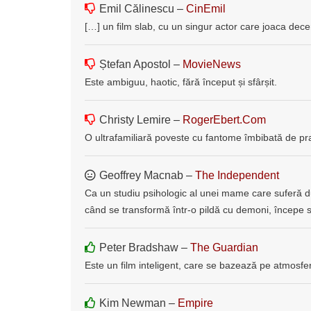
Emil Călinescu –
CinEmil
[…] un film slab, cu un singur actor care joaca decen
Ștefan Apostol –
MovieNews
Este ambiguu, haotic, fără început și sfârșit.
Christy Lemire –
RogerEbert.Com
O ultrafamiliară poveste cu fantome îmbibată de pra
Geoffrey Macnab –
The Independent
Ca un studiu psihologic al unei mame care suferă du
când se transformă într-o pildă cu demoni, începe s
Peter Bradshaw –
The Guardian
Este un film inteligent, care se bazează pe atmosfer
Kim Newman –
Empire