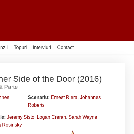
nzii
Topuri
Interviuri
Contact
er Side of the Door (2016)
ă Parte
nnes
Scenariu:
Ernest Riera
,
Johannes
Roberts
ție:
Jeremy Sisto
,
Logan Creran
,
Sarah Wayne
a Rosinsky