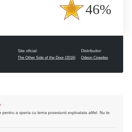
46%
Site oficial:
Distribuitor:
The Other Side of the Door (2016)
Odeon Cineplex
r
pentru a speria cu tema posesiunii exploatata altfel. Nu te