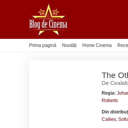
Sari
la
conținut
Prima pagină
Noutăți
Home Cinema
Rece
The Oth
De Cealalt
Regia:
Joha
Roberts
Din distribu
Callies
,
Sofi