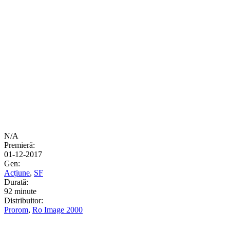
N/A
Premieră:
01-12-2017
Gen:
Acțiune
,
SF
Durată:
92 minute
Distribuitor:
Prorom
,
Ro Image 2000