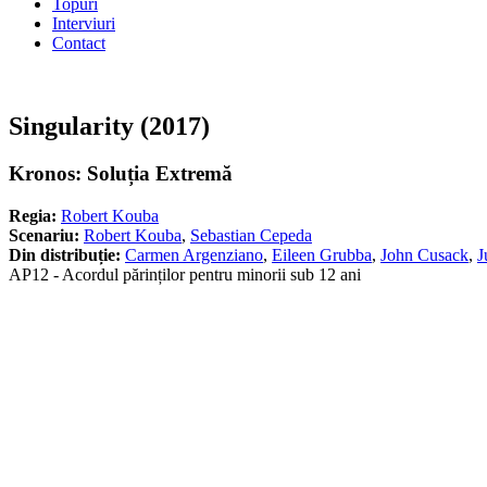
Topuri
Interviuri
Contact
Singularity (2017)
Kronos: Soluția Extremă
Regia:
Robert Kouba
Scenariu:
Robert Kouba
,
Sebastian Cepeda
Din distribuție:
Carmen Argenziano
,
Eileen Grubba
,
John Cusack
,
J
AP12 - Acordul părinților pentru minorii sub 12 ani