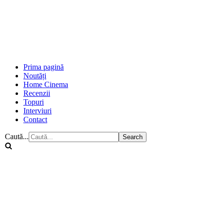
Prima pagină
Noutăți
Home Cinema
Recenzii
Topuri
Interviuri
Contact
Caută...