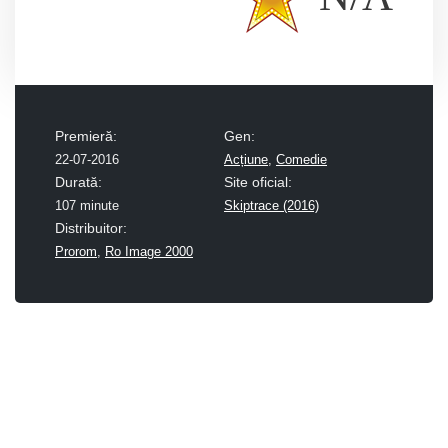
Premieră:
Gen:
22-07-2016
Acțiune
,
Comedie
Durată:
Site oficial:
107 minute
Skiptrace (2016)
Distribuitor:
Prorom
,
Ro Image 2000