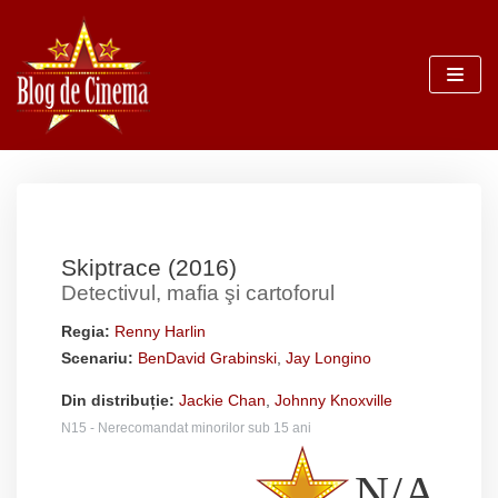
Sari
la
conținut
Skiptrace (2016)
Detectivul, mafia şi cartoforul
Regia:
Renny Harlin
Scenariu:
BenDavid Grabinski
,
Jay Longino
Din distribuție:
Jackie Chan
,
Johnny Knoxville
N15 - Nerecomandat minorilor sub 15 ani
N/A