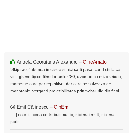
Angela Georgiana Alexandru –
CineAmator
‘Skiptrace’ abunda in clisee si nici ca-ti pasa, cand stii la ce
vii – glume tipice filmelor anilor ’80, aventuri cu mize uriase,
momente care par repetitive, dar care se salveaza de
monotonie stergand previzibilitatea prin twist-urile din final.
Emil Călinescu –
CinEmil
[…] este fix ceea ce trebuie sa fie, nici mai mult, nici mai
putin.