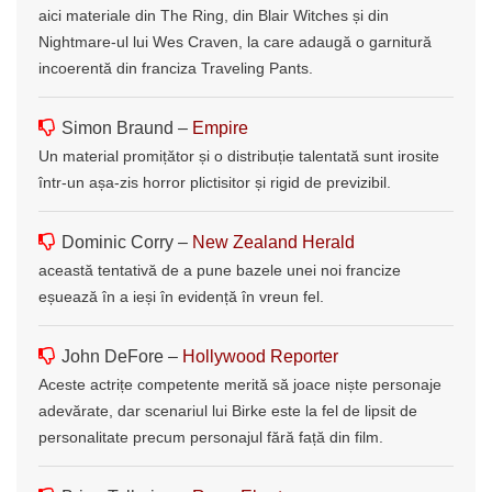
aici materiale din The Ring, din Blair Witches și din
Nightmare-ul lui Wes Craven, la care adaugă o garnitură
incoerentă din franciza Traveling Pants.
Simon Braund –
Empire
Un material promițător și o distribuție talentată sunt irosite
într-un așa-zis horror plictisitor și rigid de previzibil.
Dominic Corry –
New Zealand Herald
această tentativă de a pune bazele unei noi francize
eșuează în a ieși în evidență în vreun fel.
John DeFore –
Hollywood Reporter
Aceste actrițe competente merită să joace niște personaje
adevărate, dar scenariul lui Birke este la fel de lipsit de
personalitate precum personajul fără față din film.