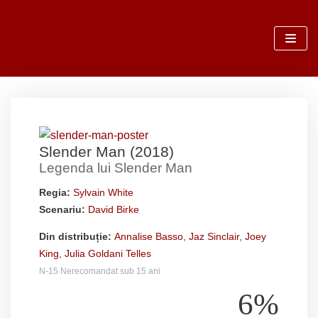
Sari
la
conținut
Slender Man (2018)
Legenda lui Slender Man
Regia:
Sylvain White
Scenariu:
David Birke
Din distribuție:
Annalise Basso
,
Jaz Sinclair
,
Joey
King
,
Julia Goldani Telles
N-15 Nerecomandat sub 15 ani
6%