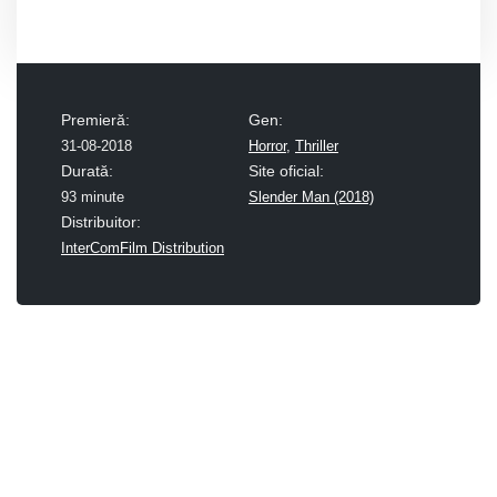
Premieră:
Gen:
31-08-2018
Horror
,
Thriller
Durată:
Site oficial:
93 minute
Slender Man (2018)
Distribuitor:
InterComFilm Distribution