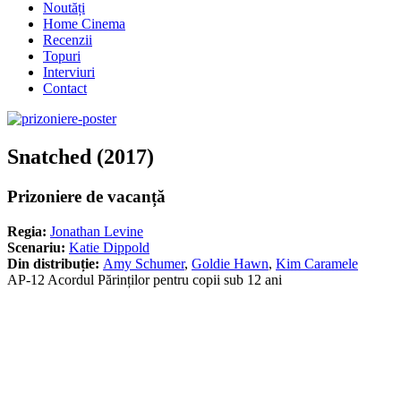
Noutăți
Home Cinema
Recenzii
Topuri
Interviuri
Contact
Snatched (2017)
Prizoniere de vacanță
Regia:
Jonathan Levine
Scenariu:
Katie Dippold
Din distribuție:
Amy Schumer
,
Goldie Hawn
,
Kim Caramele
AP-12 Acordul Părinților pentru copii sub 12 ani