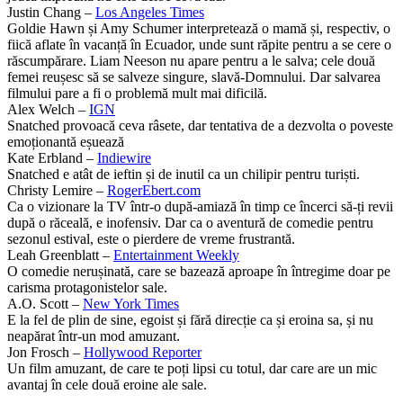
Justin Chang –
Los Angeles Times
Goldie Hawn și Amy Schumer interpretează o mamă și, respectiv, o
fiică aflate în vacanță în Ecuador, unde sunt răpite pentru a se cere o
răscumpărare. Liam Neeson nu apare pentru a le salva; cele două
femei reușesc să se salveze singure, slavă-Domnului. Dar salvarea
filmului pare a fi o problemă mult mai dificilă.
Alex Welch –
IGN
Snatched provoacă ceva râsete, dar tentativa de a dezvolta o poveste
emoționantă eșuează
Kate Erbland –
Indiewire
Snatched e atât de ieftin și de inutil ca un chilipir pentru turiști.
Christy Lemire –
RogerEbert.com
Ca o vizionare la TV într-o după-amiază în timp ce încerci să-ți revii
după o răceală, e inofensiv. Dar ca o aventură de comedie pentru
sezonul estival, este o pierdere de vreme frustrantă.
Leah Greenblatt –
Entertainment Weekly
O comedie nerușinată, care se bazează aproape în întregime doar pe
carisma protagonistelor sale.
A.O. Scott –
New York Times
E la fel de plin de sine, egoist și fără direcție ca și eroina sa, și nu
neapărat într-un mod amuzant.
Jon Frosch –
Hollywood Reporter
Un film amuzant, de care te poți lipsi cu totul, dar care are un mic
avantaj în cele două eroine ale sale.