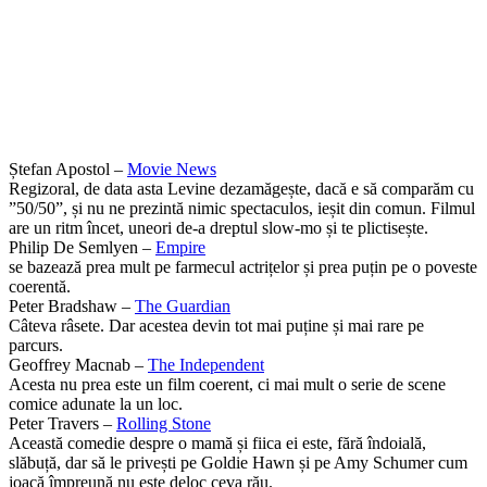
Ștefan Apostol –
Movie News
Regizoral, de data asta Levine dezamăgește, dacă e să comparăm cu
”50/50”, și nu ne prezintă nimic spectaculos, ieșit din comun. Filmul
are un ritm încet, uneori de-a dreptul slow-mo și te plictisește.
Philip De Semlyen –
Empire
se bazează prea mult pe farmecul actrițelor și prea puțin pe o poveste
coerentă.
Peter Bradshaw –
The Guardian
Câteva râsete. Dar acestea devin tot mai puține și mai rare pe
parcurs.
Geoffrey Macnab –
The Independent
Acesta nu prea este un film coerent, ci mai mult o serie de scene
comice adunate la un loc.
Peter Travers –
Rolling Stone
Această comedie despre o mamă și fiica ei este, fără îndoială,
slăbuță, dar să le privești pe Goldie Hawn și pe Amy Schumer cum
joacă împreună nu este deloc ceva rău.