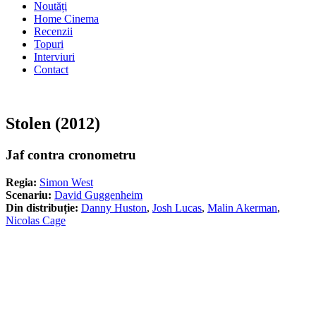
Noutăți
Home Cinema
Recenzii
Topuri
Interviuri
Contact
Stolen (2012)
Jaf contra cronometru
Regia:
Simon West
Scenariu:
David Guggenheim
Din distribuție:
Danny Huston
,
Josh Lucas
,
Malin Akerman
,
Nicolas Cage