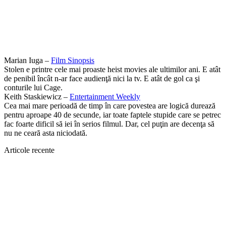
Marian Iuga –
Film Sinopsis
Stolen e printre cele mai proaste heist movies ale ultimilor ani. E atât
de penibil încât n-ar face audienţă nici la tv. E atât de gol ca şi
conturile lui Cage.
Keith Staskiewicz –
Entertainment Weekly
Cea mai mare perioadă de timp în care povestea are logică durează
pentru aproape 40 de secunde, iar toate faptele stupide care se petrec
fac foarte dificil să iei în serios filmul. Dar, cel puţin are decenţa să
nu ne ceară asta niciodată.
Articole recente