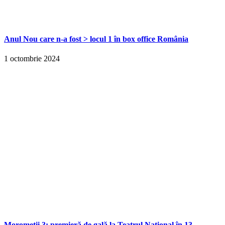
Anul Nou care n-a fost > locul 1 în box office România
1 octombrie 2024
Moromeții 3: premieră de gală la Teatrul Național în 13