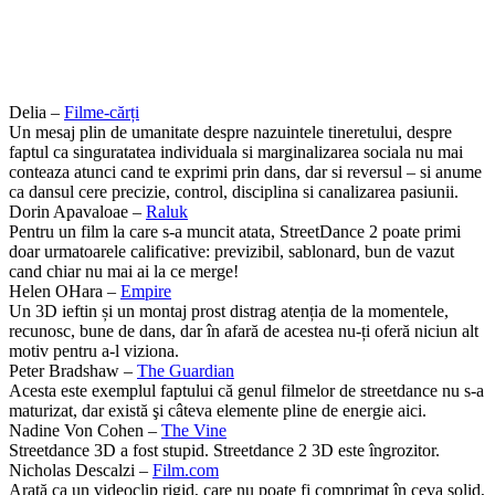
Delia –
Filme-cărți
Un mesaj plin de umanitate despre nazuintele tineretului, despre
faptul ca singuratatea individuala si marginalizarea sociala nu mai
conteaza atunci cand te exprimi prin dans, dar si reversul – si anume
ca dansul cere precizie, control, disciplina si canalizarea pasiunii.
Dorin Apavaloae –
Raluk
Pentru un film la care s-a muncit atata, StreetDance 2 poate primi
doar urmatoarele calificative: previzibil, sablonard, bun de vazut
cand chiar nu mai ai la ce merge!
Helen OHara –
Empire
Un 3D ieftin și un montaj prost distrag atenția de la momentele,
recunosc, bune de dans, dar în afară de acestea nu-ți oferă niciun alt
motiv pentru a-l viziona.
Peter Bradshaw –
The Guardian
Acesta este exemplul faptului că genul filmelor de streetdance nu s-a
maturizat, dar există şi câteva elemente pline de energie aici.
Nadine Von Cohen –
The Vine
Streetdance 3D a fost stupid. Streetdance 2 3D este îngrozitor.
Nicholas Descalzi –
Film.com
Arată ca un videoclip rigid, care nu poate fi comprimat în ceva solid,