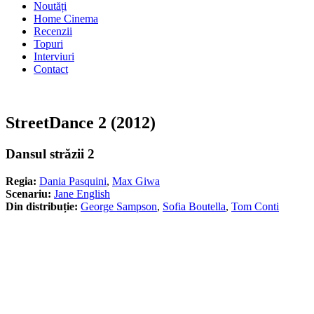
Noutăți
Home Cinema
Recenzii
Topuri
Interviuri
Contact
StreetDance 2 (2012)
Dansul străzii 2
Regia:
Dania Pasquini
,
Max Giwa
Scenariu:
Jane English
Din distribuție:
George Sampson
,
Sofia Boutella
,
Tom Conti