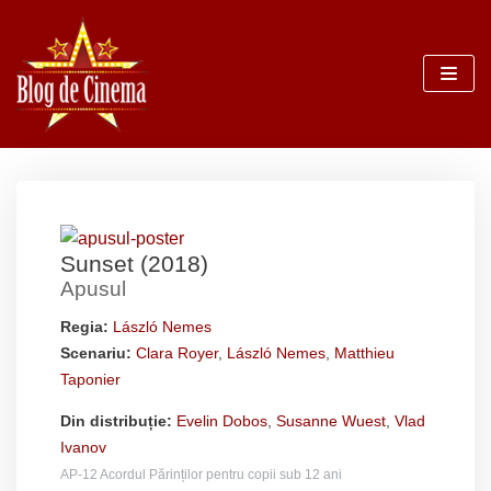
Sari
la
conținut
Sunset (2018)
Apusul
Regia:
László Nemes
Scenariu:
Clara Royer
,
László Nemes
,
Matthieu
Taponier
Din distribuție:
Evelin Dobos
,
Susanne Wuest
,
Vlad
Ivanov
AP-12 Acordul Părinților pentru copii sub 12 ani