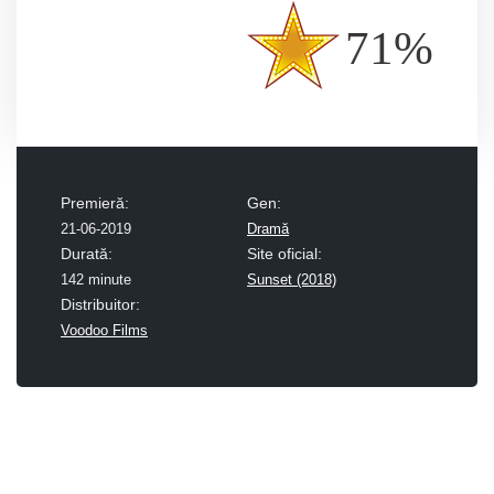
71%
Premieră:
Gen:
21-06-2019
Dramă
Durată:
Site oficial:
142 minute
Sunset (2018)
Distribuitor:
Voodoo Films