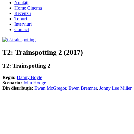
Noutăți
Home Cinema
Recenzii
Topuri
Interviuri
Contact
T2: Trainspotting 2 (2017)
T2: Trainspotting 2
Regia:
Danny Boyle
Scenariu:
John Hodge
Din distribuție:
Ewan McGregor
,
Ewen Bremner
,
Jonny Lee Miller