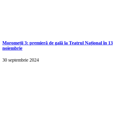
Moromeții 3: premieră de gală la Teatrul Național în 13
noiembrie
30 septembrie 2024