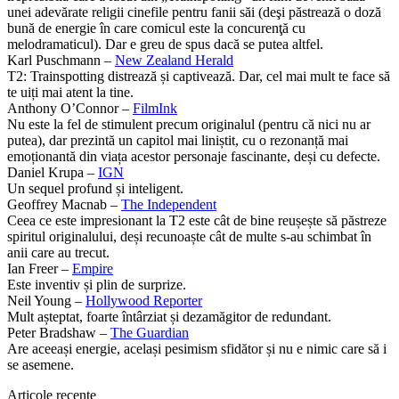
unei adevărate religii cinefile pentru fanii săi (deşi păstrează o doză
bună de energie în care comicul este la concurenţă cu
melodramaticul). Dar e greu de spus dacă se putea altfel.
Karl Puschmann –
New Zealand Herald
T2: Trainspotting distrează și captivează. Dar, cel mai mult te face să
te uiți mai atent la tine.
Anthony O’Connor –
FilmInk
Nu este la fel de stimulent precum originalul (pentru că nici nu ar
putea), dar prezintă un capitol mai liniștit, cu o rezonanță mai
emoționantă din viața acestor personaje fascinante, deși cu defecte.
Daniel Krupa –
IGN
Un sequel profund și inteligent.
Geoffrey Macnab –
The Independent
Ceea ce este impresionant la T2 este cât de bine reușește să păstreze
spiritul originalului, deși recunoaște cât de multe s-au schimbat în
anii care au trecut.
Ian Freer –
Empire
Este inventiv și plin de surprize.
Neil Young –
Hollywood Reporter
Mult așteptat, foarte întârziat și dezamăgitor de redundant.
Peter Bradshaw –
The Guardian
Are aceeași energie, același pesimism sfidător și nu e nimic care să i
se asemene.
Articole recente