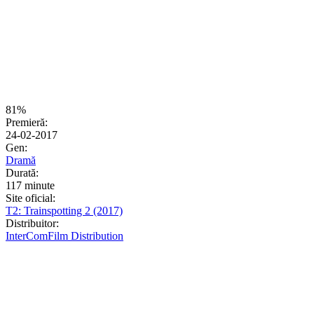
81%
Premieră:
24-02-2017
Gen:
Dramă
Durată:
117 minute
Site oficial:
T2: Trainspotting 2 (2017)
Distribuitor:
InterComFilm Distribution