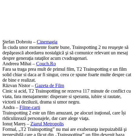
Ştefan Dobroiu –
Cinemagia
În ciuda unor momente foarte bune, Trainspotting 2 nu reuşeşte să
depăşească abordarea nostalgică şi să comunice relevant un mesaj
despre generaţia rataţilor acum cvadragenari.
Andreea Mihai –
Couch.Ro
Fara sa traga prea mult de primul film, T2 Trainspotting e un film
solid chiar si daca ar fi singur, ceea ce spune foarte multe despre cat
de bine e realizat.
Răzvan Nistor –
Gazeta de Film
Cinic si acid, T2 Trainspotting ne rezerva 117 minute de conflict cu
viata, fara menajamente: disperare si speranta, iubire si rautate,
victorii si deziluzii, drama si umor negru.
Andra –
Filme-carti
Trainspotting 2 este un film amuzant, pe alocuri iraţional, care își
ridiculizeazӑ personajele, dar care alege viaţa.
Ionuț Mareș –
Ziarul Metropolis
Formal, „T2 Trainspotting” nu mai are exuberanţa inepuizabilă şi
irepresibilă care a făcut din „Trainspotting” un film devenit baza