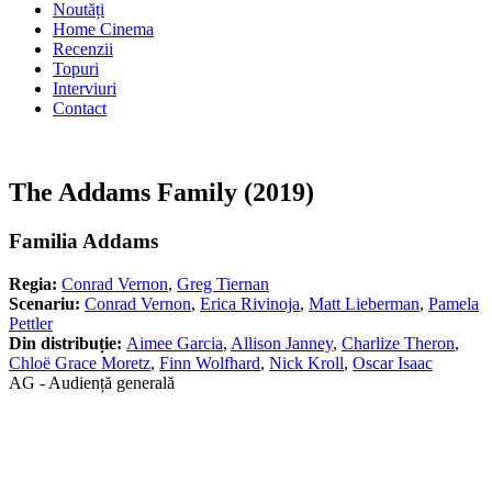
Noutăți
Home Cinema
Recenzii
Topuri
Interviuri
Contact
The Addams Family (2019)
Familia Addams
Regia:
Conrad Vernon
,
Greg Tiernan
Scenariu:
Conrad Vernon
,
Erica Rivinoja
,
Matt Lieberman
,
Pamela
Pettler
Din distribuție:
Aimee Garcia
,
Allison Janney
,
Charlize Theron
,
Chloë Grace Moretz
,
Finn Wolfhard
,
Nick Kroll
,
Oscar Isaac
AG - Audiență generală