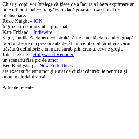
Chiar și copii vor înțelege că ideea de a încuraja libera exprimare ar
putea fi mult mai convingătoare dacă povestea n-ar fi atât de
plictisitoare.
Rosie Knight –
IGN
Îngrozitor de amuzant și proaspăt
Kate Erbland –
Indiewire
Sigur, familia Addams e construită să fie ciudată, dar când o groapă
fără fund e mai impresionantă decât un membru al familiei a cărui
trăsătură definitorie e un mare șurub prin craniu, ceva e greșit.
John DeFore –
Hollywood Reporter
un scenariu fără pic de umor
Ben Kenigsberg –
New York Times
are exact suficient umor și e atât de ciudat cât trebuie pentru a-și
onora materialul sursă.
Articole recente