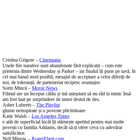
Cristina Grigore –
Cinemagia
Unele fire narative sunt abandonate fără explicații – cum este
prietenia dintre Wednesday și Parker – iar finalul îți pune pe tavă, în
cel mai banal mod posibil, mesajul de acceptare a celor diferiți de
noi, de toleranță, de parteneriat reciproc avantajos
Sorin Mincă –
Movie News
Filmul are un început călâu și mă așteptam să nu râd la nimic însă
am fost luat pe surprindere de umor destul de des.
Asher Luberto –
The Playlist
glume neinspirate și o poveste plictisitoare
Katie Walsh –
Los Angeles Times
e atât de superficial încât îți stârnește apetitul pentru mai multe
povești cu familia Addams, decât să-ți ofere ceva cu adevărat
satisfăcător.
Nell Minow –
RogerEbert.com