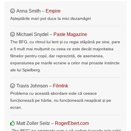
Anna Smith –
Empire
Așteptările mari pot duce la mici dezamăgiri
Michael Snydel –
Paste Magazine
The BFG, cu ritmul lui lent și cu regia stăpână pe sine, pare
a fi mult mai mulțumit cu ceea ce este decât majoritatea
filmelor pentru copii, dar reprezintă, de asemenea,
expansiunea pe marile ecrane a celor mai proaste instincte
ale lui Spielberg.
Travis Johnson –
FilmInk
Problema cu această abordare este că ceeace
funcționează pe hârtie, nu funcționează neapărat și pe
ecran.
Matt Zoller Seitz –
RogerEbert.com
„The BFG” ne amintește cum e să vedem lucrurile prin ochii