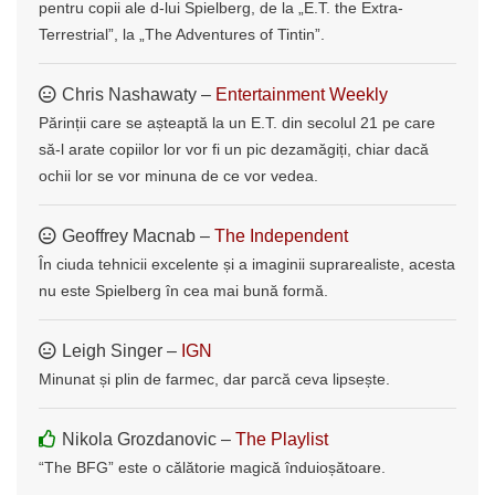
pentru copii ale d-lui Spielberg, de la „E.T. the Extra-
Terrestrial”, la „The Adventures of Tintin”.
Chris Nashawaty –
Entertainment Weekly
Părinții care se așteaptă la un E.T. din secolul 21 pe care
să-l arate copiilor lor vor fi un pic dezamăgiți, chiar dacă
ochii lor se vor minuna de ce vor vedea.
Geoffrey Macnab –
The Independent
În ciuda tehnicii excelente și a imaginii suprarealiste, acesta
nu este Spielberg în cea mai bună formă.
Leigh Singer –
IGN
Minunat și plin de farmec, dar parcă ceva lipsește.
Nikola Grozdanovic –
The Playlist
“The BFG” este o călătorie magică înduioșătoare.