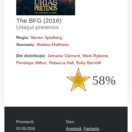
The BFG (2016)
Uriaşul prietenos
Regia:
Steven Spielberg
Scenariu:
Melissa Mathison
Din distribuție:
Jemaine Clement
,
Mark Rylance
,
Penelope Wilton
,
Rebecca Hall
,
Ruby Barnhill
58%
Premieră:
Gen:
02-09-2016
Aventură
,
Fantastic