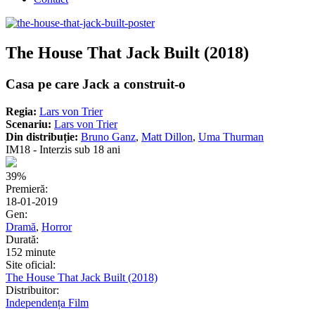
The House That Jack Built (2018)
Casa pe care Jack a construit-o
Regia:
Lars von Trier
Scenariu:
Lars von Trier
Din distribuție:
Bruno Ganz
,
Matt Dillon
,
Uma Thurman
IM18 - Interzis sub 18 ani
39%
Premieră:
18-01-2019
Gen:
Dramă
,
Horror
Durată:
152 minute
Site oficial:
The House That Jack Built (2018)
Distribuitor:
Independența Film