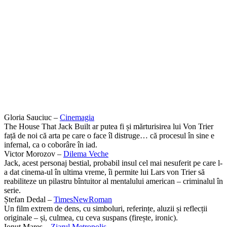
Gloria Sauciuc –
Cinemagia
The House That Jack Built ar putea fi și mărturisirea lui Von Trier
față de noi că arta pe care o face îl distruge… că procesul în sine e
infernal, ca o coborâre în iad.
Victor Morozov –
Dilema Veche
Jack, acest personaj bestial, probabil insul cel mai nesuferit pe care l-
a dat cinema-ul în ultima vreme, îi permite lui Lars von Trier să
reabiliteze un pilastru bîntuitor al mentalului american – criminalul în
serie.
Ștefan Dedal –
TimesNewRoman
Un film extrem de dens, cu simboluri, referințe, aluzii și reflecții
originale – și, culmea, cu ceva suspans (firește, ironic).
Ionuţ Mareş –
Ziarul Metropolis