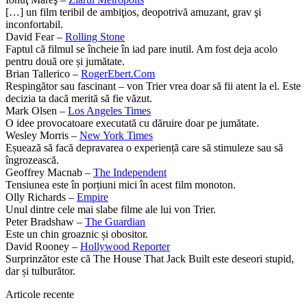
[…] un film teribil de ambiţios, deopotrivă amuzant, grav şi
inconfortabil.
David Fear –
Rolling Stone
Faptul că filmul se încheie în iad pare inutil. Am fost deja acolo
pentru două ore și jumătate.
Brian Tallerico –
RogerEbert.Com
Respingător sau fascinant – von Trier vrea doar să fii atent la el. Este
decizia ta dacă merită să fie văzut.
Mark Olsen –
Los Angeles Times
O idee provocatoare executată cu dăruire doar pe jumătate.
Wesley Morris –
New York Times
Eșuează să facă depravarea o experiență care să stimuleze sau să
îngrozească.
Geoffrey Macnab –
The Independent
Tensiunea este în porțiuni mici în acest film monoton.
Olly Richards –
Empire
Unul dintre cele mai slabe filme ale lui von Trier.
Peter Bradshaw –
The Guardian
Este un chin groaznic și obositor.
David Rooney –
Hollywood Reporter
Surprinzător este că The House That Jack Built este deseori stupid,
dar și tulburător.
Articole recente