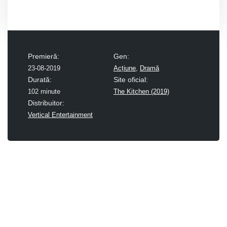
Premieră:
Gen:
23-08-2019
Acțiune
,
Dramă
Durată:
Site oficial:
102 minute
The Kitchen (2019)
Distribuitor:
Vertical Entertainment