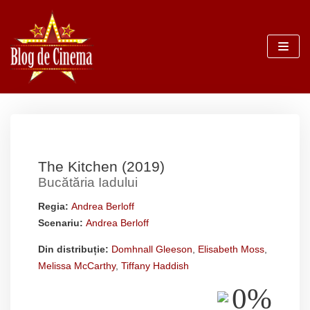
Sari
la
conținut
The Kitchen (2019)
Bucătăria Iadului
Regia:
Andrea Berloff
Scenariu:
Andrea Berloff
Din distribuție:
Domhnall Gleeson
,
Elisabeth Moss
,
Melissa McCarthy
,
Tiffany Haddish
0%