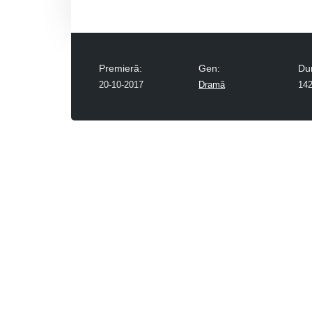
Premieră:
Gen:
Du
20-10-2017
Dramă
142