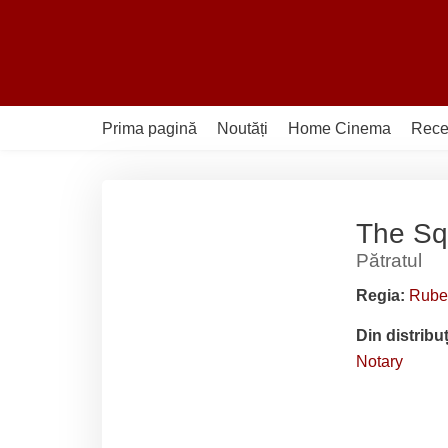
Sari
la
conținut
Prima pagină
Noutăți
Home Cinema
Rece
The Sq
Pătratul
Regia:
Rube
Din distribu
Notary