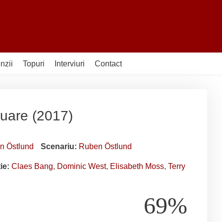
nzii
Topuri
Interviuri
Contact
uare (2017)
n Östlund
Scenariu:
Ruben Östlund
ție:
Claes Bang
,
Dominic West
,
Elisabeth Moss
,
Terry
69%